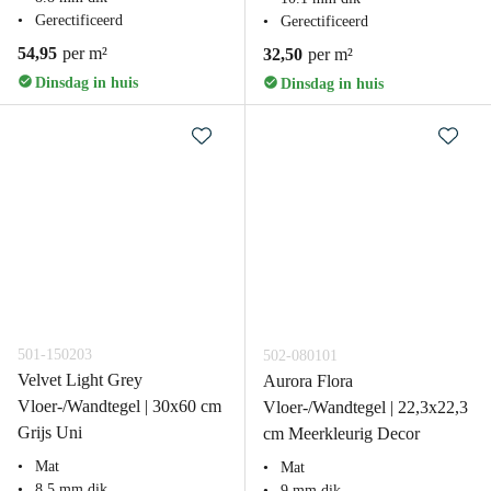
Gerectificeerd
Gerectificeerd
54,95
per m²
32,50
per m²
Dinsdag in huis
Dinsdag in huis
501-150203
502-080101
Velvet Light Grey
Aurora Flora
Vloer-/Wandtegel | 30x60 cm
Vloer-/Wandtegel | 22,3x22,3
Grijs Uni
cm Meerkleurig Decor
Mat
Mat
8.5 mm dik
9 mm dik