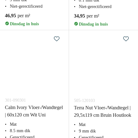
8.1 mm dik
Niet-gerectificeerd
Niet-gerectificeerd
46,95
per m²
34,95
per m²
Dinsdag in huis
Dinsdag in huis
301-090301
505-120103
Calm Ivory Vloer-/Wandtegel
Terra Nut Vloer-/Wandtegel |
| 60x120 cm Wit Uni
29,5x119 cm Bruin Houtlook
Mat
Mat
8.5 mm dik
9 mm dik
Gerectificeerd
Gerectificeerd