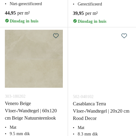
Niet-gerectificeerd
Gerectificeerd
44,95
per m²
39,95
per m²
Dinsdag in huis
Dinsdag in huis
303-180202
502-040102
Venero Beige
Casablanca Terra
Vloer-/Wandtegel | 60x120
Vloer-/Wandtegel | 20x20 cm
cm Beige Natuursteenlook
Rood Decor
Mat
Mat
9.5 mm dik
8.3 mm dik