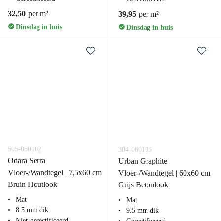
32,50
per m²
39,95
per m²
Dinsdag in huis
Dinsdag in huis
505-050102
304-060105
Odara Serra
Urban Graphite
Vloer-/Wandtegel | 7,5x60 cm
Vloer-/Wandtegel | 60x60 cm
Bruin Houtlook
Grijs Betonlook
Mat
Mat
8.5 mm dik
9.5 mm dik
Niet-gerectificeerd
Gerectificeerd