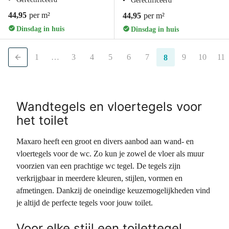
Gerectificeerd
44,95
per m²
44,95
per m²
Dinsdag in huis
Dinsdag in huis
1
…
3
4
5
6
7
9
10
11
8
Wandtegels en vloertegels voor
het toilet
Maxaro heeft een groot en divers aanbod aan wand- en
vloertegels voor de wc. Zo kun je zowel de vloer als muur
voorzien van een prachtige wc tegel. De tegels zijn
verkrijgbaar in meerdere kleuren, stijlen, vormen en
afmetingen. Dankzij de oneindige keuzemogelijkheden vind
je altijd de perfecte tegels voor jouw toilet.
Voor elke stijl een toilettegel