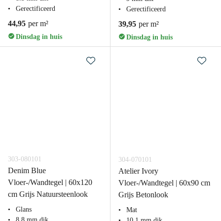
Gerectificeerd
Gerectificeerd
44,95
per m²
39,95
per m²
Dinsdag in huis
Dinsdag in huis
303-080101
304-070101
Denim Blue
Atelier Ivory
Vloer-/Wandtegel | 60x120
Vloer-/Wandtegel | 60x90 cm
cm Grijs Natuursteenlook
Grijs Betonlook
Glans
Mat
8.8 mm dik
10.1 mm dik