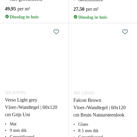
49,95
per m²
27,50
per m²
Dinsdag in huis
Dinsdag in huis
501-070703
303-120103
Verso Light grey
Falcon Brown
Vloer-/Wandtegel | 60x120
Vloer-/Wandtegel | 60x120
cm Grijs Uni
cm Bruin Natuursteenlook
Mat
Glans
9 mm dik
8.5 mm dik
Gerectificeerd