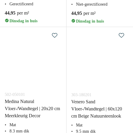
Gerectificeerd
Niet-gerectificeerd
44,95
per m²
44,95
per m²
Dinsdag in huis
Dinsdag in huis
502-050101
303-180201
Medina Natural
Venero Sand
Vloer-/Wandtegel | 20x20 cm
Vloer-/Wandtegel | 60x120
Meerkleurig Decor
cm Beige Natuursteenlook
Mat
Mat
8.3 mm dik
9.5 mm dik