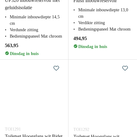
UP320 inbouwreservoir met
Flush inbouwreservoir
geluidsisolatie
Minimale inbouwdiepte 13,0
cm
Minimale inbouwdiepte 14,5
Verdikte zitting
cm
Bedieningspaneel Mat chroom
Verdunde zitting
Bedieningspaneel Mat chroom
494,95
563,95
Dinsdag in huis
Dinsdag in huis
TOI1291
TOI1292
Toiletset Hoogglans wit Bidet
Toiletset Hoogglans wit