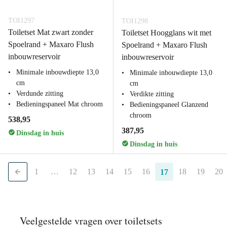
TOI1297
TOI1298
Toiletset Mat zwart zonder
Toiletset Hoogglans wit met
Spoelrand + Maxaro Flush
Spoelrand + Maxaro Flush
inbouwreservoir
inbouwreservoir
Minimale inbouwdiepte 13,0
Minimale inbouwdiepte 13,0
cm
cm
Verdunde zitting
Verdikte zitting
Bedieningspaneel Mat chroom
Bedieningspaneel Glanzend
chroom
538,95
387,95
Dinsdag in huis
Dinsdag in huis
1
…
12
13
14
15
16
18
19
20
17
Veelgestelde vragen over toiletsets