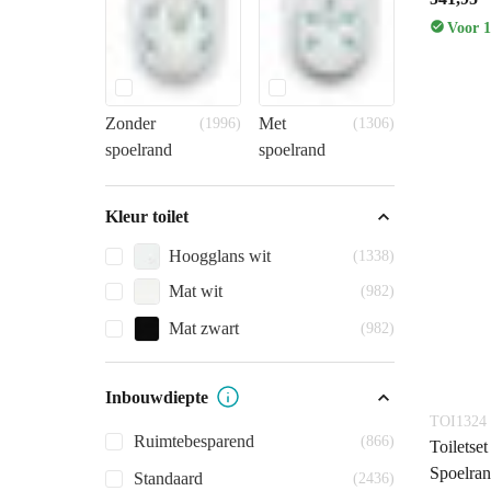
Voor 1
Zonder
Met
(1996)
(1306)
spoelrand
spoelrand
Kleur toilet
Hoogglans wit
(1338)
Mat wit
(982)
Mat zwart
(982)
Inbouwdiepte
TOI1324
Ruimtebesparend
(866)
Toiletse
Spoelra
Standaard
(2436)