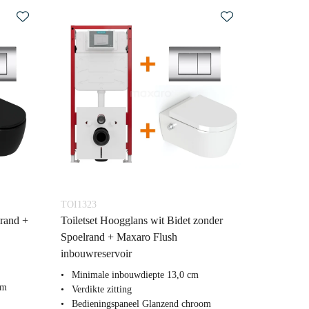
TOI1323
lrand +
Toiletset Hoogglans wit Bidet zonder
Spoelrand + Maxaro Flush
inbouwreservoir
Minimale inbouwdiepte 13,0 cm
om
Verdikte zitting
Bedieningspaneel Glanzend chroom