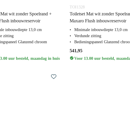
TOI1328
t Mat wit zonder Spoelrand +
Toiletset Mat wit zonder Spoelra
lush inbouwreservoir
Maxaro Flush inbouwreservoir
le inbouwdiepte 13,0 cm
Minimale inbouwdiepte 13,0 cm
e zitting
Verdunde zitting
ingspaneel Glanzend chroom
Bedieningspaneel Glanzend chro
541,95
3.00 uur besteld, maandag in huis
Voor 13.00 uur besteld, maanda