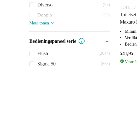
Diverso
(98)
TOI1327
Toiletse
Doppio
(196)
Maxaro F
Meer tonen
Minima
Verdikt
Bedieningspaneel serie
Bedien
541,95
Flush
(2644)
Voor 1
Sigma 50
(658)