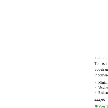
TOI1335
Toiletse
Spoelra
inbouwre
Minima
Verdikt
Bedien
444,95
Voor 1