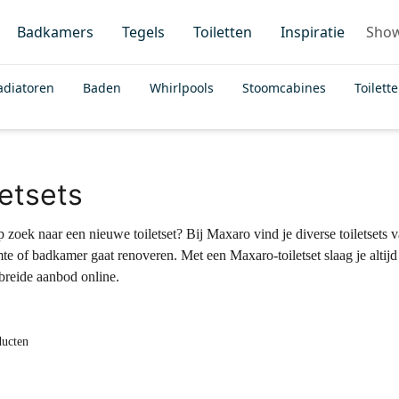
Badkamers
Tegels
Toiletten
Inspiratie
Sho
adiatoren
Baden
Whirlpools
Stoomcabines
Toilett
letsets
 zoek naar een nieuwe toiletset? Bij Maxaro vind je diverse toiletsets va
imte of badkamer gaat renoveren. Met een Maxaro-toiletset slaag je al
ebreide aanbod online.
ducten