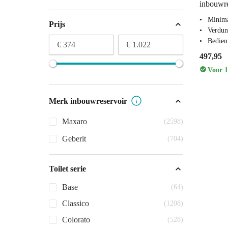
inbouwre
Minima
Prijs
Verdun
Bedien
€ 374
€ 1.022
497,95
Voor 1
Merk inbouwreservoir
Maxaro
(2598)
Geberit
(704)
Toilet serie
Base
(64)
Classico
(1208)
Colorato
(528)