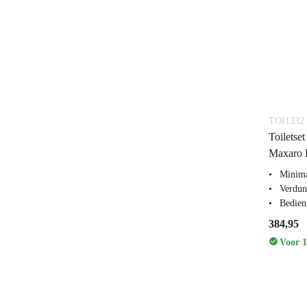
TOI1332
Toiletse
Maxaro F
Minima
Verdun
Bedien
384,95
Voor 1