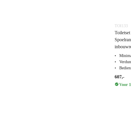
TOI133
Toiletse
Spoelra
inbouwre
Minima
Verdun
Bedien
607,-
Voor 1