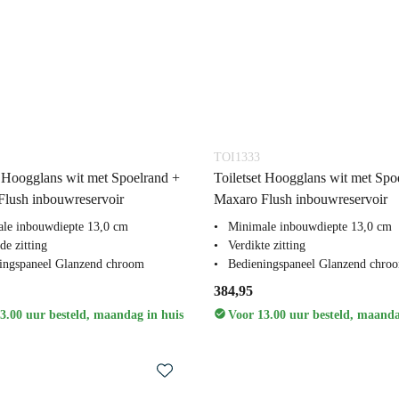
TOI1333
t Hoogglans wit met Spoelrand +
Toiletset Hoogglans wit met Spo
lush inbouwreservoir
Maxaro Flush inbouwreservoir
le inbouwdiepte 13,0 cm
Minimale inbouwdiepte 13,0 cm
de zitting
Verdikte zitting
ingspaneel Glanzend chroom
Bedieningspaneel Glanzend chro
384,95
3.00 uur besteld, maandag in huis
Voor 13.00 uur besteld, maanda