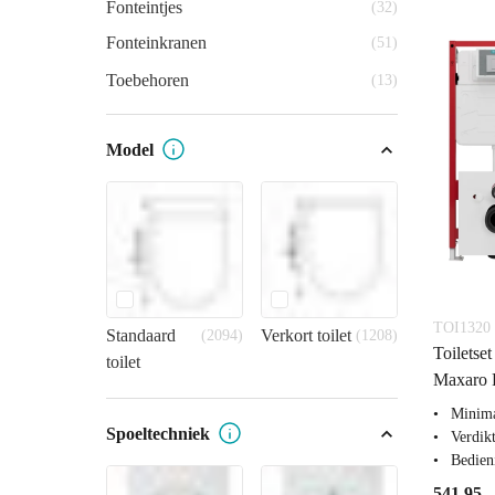
Fonteintjes
(32)
Fonteinkranen
(51)
Toebehoren
(13)
Model
TOI1320
Standaard
Verkort toilet
(2094)
(1208)
Toiletse
toilet
Maxaro F
Minima
Spoeltechniek
Verdikt
Bedien
541,95