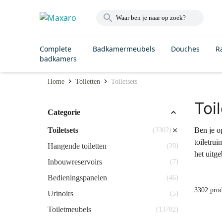
Complete
Badkamermeubels
Douches
R
badkamers
Home
Toiletten
Toiletsets
Toi
Categorie
Toiletsets
Ben je op
(3302)
toiletru
Hangende toiletten
(20)
het uitg
Inbouwreservoirs
(7)
Bedieningspanelen
(46)
3302 pro
Urinoirs
(5)
Toiletmeubels
(13702)