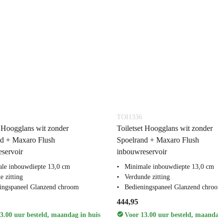
TOI1336
t Hoogglans wit zonder
Toiletset Hoogglans wit zonder
nd + Maxaro Flush
Spoelrand + Maxaro Flush
servoir
inbouwreservoir
le inbouwdiepte 13,0 cm
Minimale inbouwdiepte 13,0 cm
e zitting
Verdunde zitting
ingspaneel Glanzend chroom
Bedieningspaneel Glanzend chro
444,95
3.00 uur besteld, maandag in huis
Voor 13.00 uur besteld, maanda