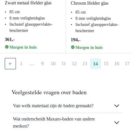
Zwart metaal Helder glas
Chroom Helder glas
85 cm
85 cm
8 mm veiligheidsglas
8 mm veiligheidsglas
Inclusief glasoppervlakte-
Inclusief glasoppervlakte-
beschermer
beschermer
361,-
194,-
Morgen in huis
Morgen in huis
1
…
9
10
11
12
13
15
16
17
14
Veelgestelde vragen over baden
Van welk materiaal zijn de baden gemaakt?
Wat onderscheidt Maxaro-baden van andere
merken?