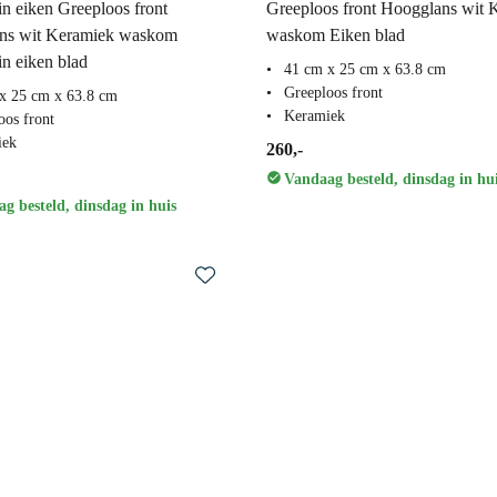
in eiken Greeploos front
Greeploos front Hoogglans wit 
ns wit Keramiek waskom
waskom Eiken blad
in eiken blad
41 cm x 25 cm x 63.8 cm
Greeploos front
x 25 cm x 63.8 cm
Keramiek
oos front
iek
260,-
Vandaag besteld, dinsdag in hu
g besteld, dinsdag in huis