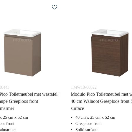
0443
TMW10-00822
ico Toiletmeubel met wastafel |
Modulo Pico Toiletmeubel met wa
upe Greeploos front
40 cm Walnoot Greeploos front 
lmarmer
surface
x 25 cm x 52 cm
40 cm x 25 cm x 52 cm
oos front
Greeploos front
aalmarmer
Solid surface