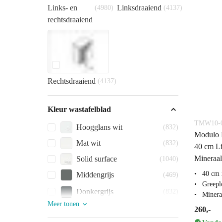
Links- en
Linksdraaiend
(4980)
(4137)
rechtsdraaiend
Rechtsdraaiend
(4137)
Kleur wastafelblad
TMW10-0
Hoogglans wit
(832)
Modulo P
Mat wit
(832)
40 cm Li
Mineraa
Solid surface
(1040)
40 cm 
Middengrijs
(469)
Greepl
Donkergrijs
(832)
Miner
Meer tonen
260,-