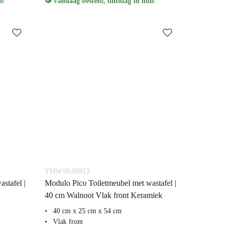
is
Vandaag besteld, dinsdag in huis
TMW10-00813
stafel |
Modulo Pico Toiletmeubel met wastafel |
40 cm Walnoot Vlak front Keramiek
40 cm x 25 cm x 54 cm
Vlak front