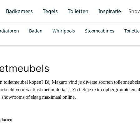
Badkamers
Tegels
Toiletten
Inspiratie
Sho
adiatoren
Baden
Whirlpools
Stoomcabines
Toilett
letmeubels
een toiletmeubel kopen? Bij Maxaro vind je diverse soorten toiletmeubels
orbeeld voor wc kast met onderkast. Zo heb je extra opbergruimte en a
 showrooms of slaag maximaal online.
oducten