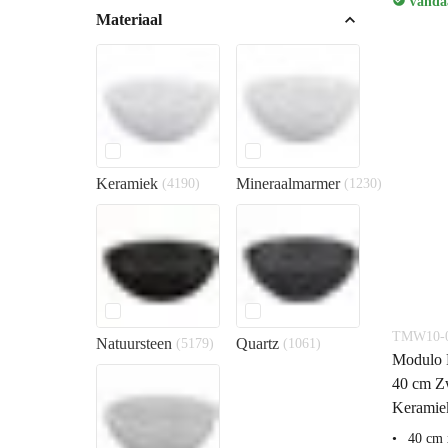
Vandaa
Materiaal
Keramiek
Mineraalmarmer
(4190)
(1230)
TMW10-0
Natuursteen
Quartz
(5179)
(1061)
Modulo P
40 cm Zw
Keramie
40 cm 