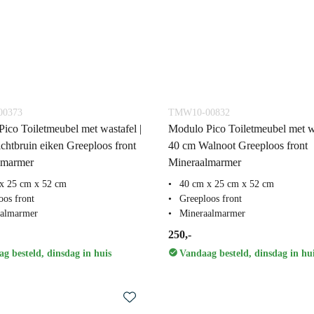
0373
TMW10-00832
ico Toiletmeubel met wastafel |
Modulo Pico Toiletmeubel met wa
chtbruin eiken Greeploos front
40 cm Walnoot Greeploos front
lmarmer
Mineraalmarmer
x 25 cm x 52 cm
40 cm x 25 cm x 52 cm
oos front
Greeploos front
aalmarmer
Mineraalmarmer
250,-
g besteld, dinsdag in huis
Vandaag besteld, dinsdag in hu