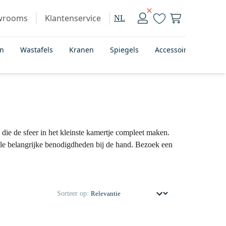
wrooms
Klantenservice
NL
en
Wastafels
Kranen
Spiegels
Accessoires
Bad
 die de sfeer in het kleinste kamertje compleet maken.
lle belangrijke benodigdheden bij de hand. Bezoek een
Sorteer op: