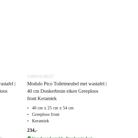
TMW10-00357
stafel |
Modulo Pico Toiletmeubel met wastafel |
loos
40 cm Donkerbruin eiken Greeploos
front Keramiek
40 cm x 25 cm x 54 cm
Greeploos front
Keramiek
234,-