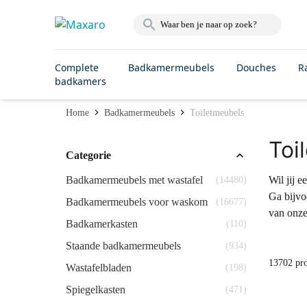
Complete
Badkamermeubels
Douches
R
badkamers
Home
Badkamermeubels
Toiletmeubels
Toi
Categorie
Badkamermeubels met wastafel
Wil jij 
(14480)
Ga bijvo
Badkamermeubels voor waskom
(16677)
van onze
Badkamerkasten
(110)
Staande badkamermeubels
(934)
13702 pr
Wastafelbladen
(198)
Spiegelkasten
(471)