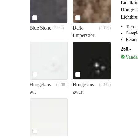
Lichtbru
Hooggla
Lichtbru
41 cm 
Blue Stone
Dark
(2122)
(1019)
Greepl
Emperador
Keram
260,-
Vandaa
Hoogglans
Hoogglans
(2288)
(1043)
wit
zwart