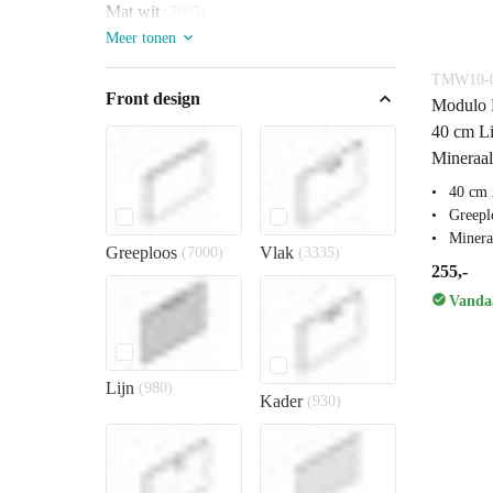
Mat wit
(3085)
Meer tonen
TMW10-0
Front design
Modulo P
40 cm Li
Mineraa
40 cm 
Greepl
Miner
Greeploos
Vlak
(7000)
(3335)
255,-
Vandaa
Lijn
(980)
Kader
(930)