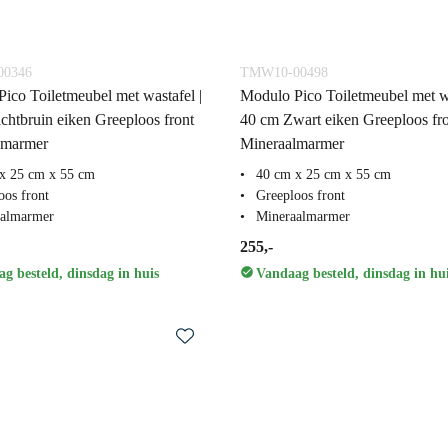
0346
TMW10-00498
ico Toiletmeubel met wastafel |
Modulo Pico Toiletmeubel met wa
chtbruin eiken Greeploos front
40 cm Zwart eiken Greeploos fr
lmarmer
Mineraalmarmer
x 25 cm x 55 cm
40 cm x 25 cm x 55 cm
oos front
Greeploos front
aalmarmer
Mineraalmarmer
255,-
g besteld, dinsdag in huis
Vandaag besteld, dinsdag in hu