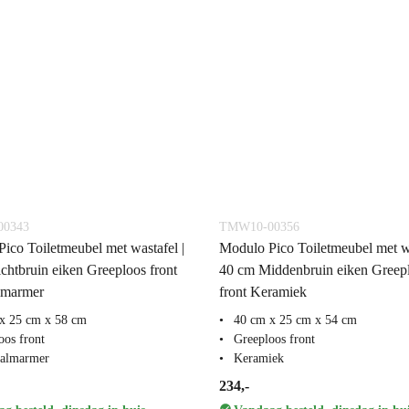
0343
TMW10-00356
ico Toiletmeubel met wastafel |
Modulo Pico Toiletmeubel met wa
chtbruin eiken Greeploos front
40 cm Middenbruin eiken Greep
lmarmer
front Keramiek
x 25 cm x 58 cm
40 cm x 25 cm x 54 cm
oos front
Greeploos front
aalmarmer
Keramiek
234,-