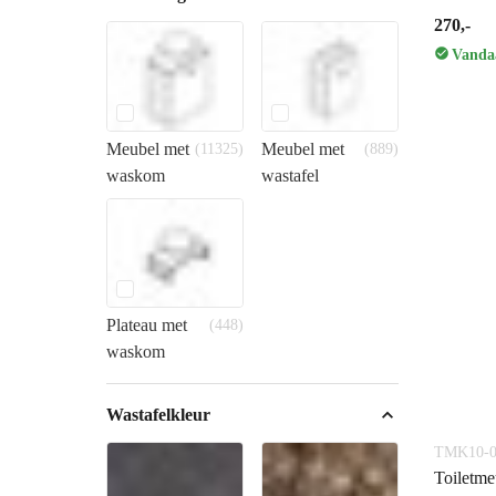
270,-
Vandaa
Meubel met
Meubel met
(11325)
(889)
waskom
wastafel
Plateau met
(448)
waskom
Wastafelkleur
TMK10-0
Toiletme