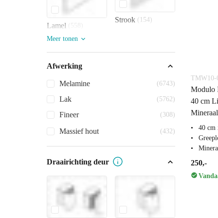
Strook
(154)
Lamel
(558)
Meer tonen
Afwerking
TMW10-0
Melamine
(6743)
Modulo P
Lak
(5762)
40 cm Li
Mineraa
Fineer
(308)
40 cm 
Massief hout
(432)
Greepl
Miner
Draairichting deur
250,-
Vandaa