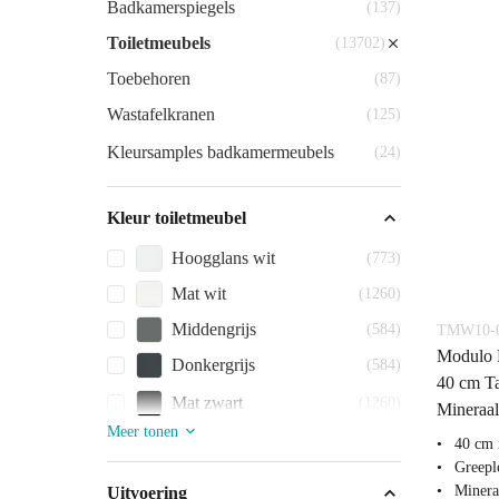
Badkamerspiegels
(137)
Toiletmeubels
(13702)
Toebehoren
(87)
Wastafelkranen
(125)
Kleursamples badkamermeubels
(24)
Kleur toiletmeubel
Hoogglans wit
(773)
Mat wit
(1260)
Middengrijs
(584)
TMW10-0
Modulo P
Donkergrijs
(584)
40 cm Ta
Mat zwart
(1260)
Mineraa
Meer tonen
40 cm 
Greepl
Miner
Uitvoering