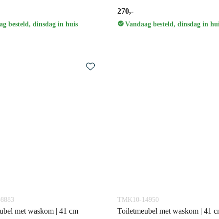
270,-
g besteld, dinsdag in huis
Vandaag besteld, dinsdag in hu
8883
TMK10-14950
ubel met waskom | 41 cm
Toiletmeubel met waskom | 41 