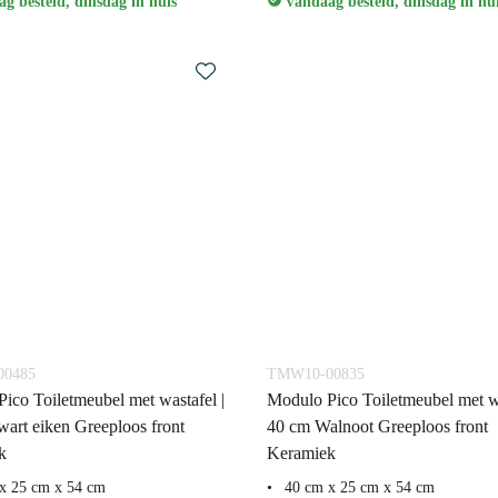
g besteld, dinsdag in huis
Vandaag besteld, dinsdag in hu
0485
TMW10-00835
ico Toiletmeubel met wastafel |
Modulo Pico Toiletmeubel met wa
art eiken Greeploos front
40 cm Walnoot Greeploos front
k
Keramiek
x 25 cm x 54 cm
40 cm x 25 cm x 54 cm