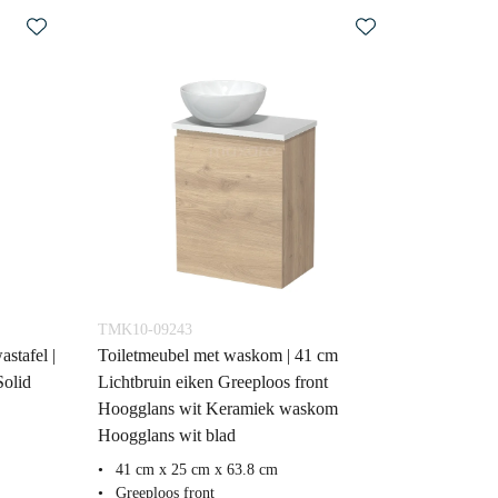
TMK10-09243
stafel |
Toiletmeubel met waskom | 41 cm
Solid
Lichtbruin eiken Greeploos front
Hoogglans wit Keramiek waskom
Hoogglans wit blad
41 cm x 25 cm x 63.8 cm
Greeploos front