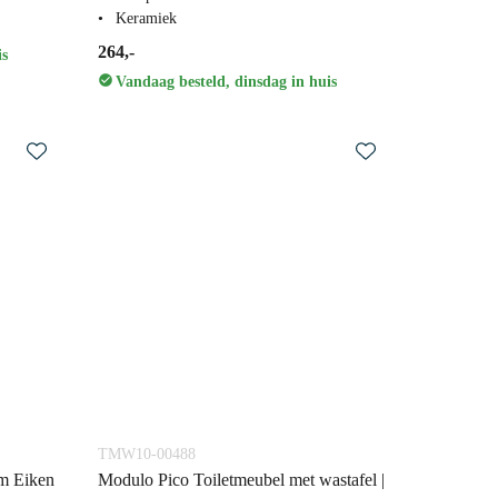
Keramiek
264,-
is
Vandaag besteld, dinsdag in huis
TMW10-00488
cm Eiken
Modulo Pico Toiletmeubel met wastafel |