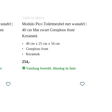
TMW10-00019
stafel |
Modulo Pico Toiletmeubel met wastafel |
ont
40 cm Mat zwart Greeploos front
Keramiek
40 cm x 25 cm x 54 cm
Greeploos front
Keramiek
254,-
is
Vandaag besteld, dinsdag in huis