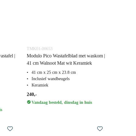
TMK01-00653
stafel |
Modulo Pico Wastafelblad met waskom |
41 cm Walnoot Mat wit Keramiek
41 cm x 25 cm x 23.8 cm
Inclusief wandbeugels
Keramiek
240,-
Vandaag besteld, dinsdag in huis
is