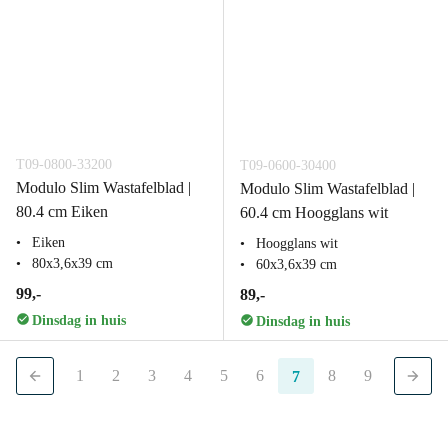
T09-0800-33200
T09-0600-30400
Modulo Slim Wastafelblad |
Modulo Slim Wastafelblad |
80.4 cm Eiken
60.4 cm Hoogglans wit
Eiken
Hoogglans wit
80x3,6x39 cm
60x3,6x39 cm
99,-
89,-
Dinsdag in huis
Dinsdag in huis
1
2
3
4
5
6
8
9
7