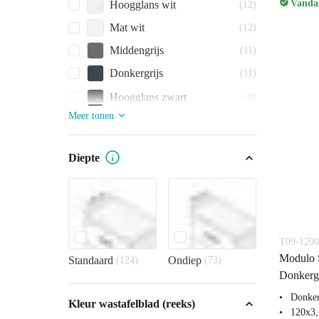
Vandaa
Hoogglans wit
(12)
Mat wit
(12)
Middengrijs
(11)
Donkergrijs
(11)
Hoogglans zwart
(8)
Meer tonen
Diepte
T09-1200
Modulo S
Standaard
Ondiep
(124)
(73)
Donkergr
Donker
Kleur wastafelblad (reeks)
120x3