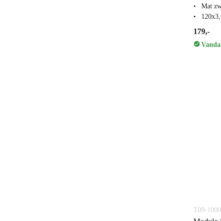
Mat zw
120x3
179,-
Vandaa
T09-1000