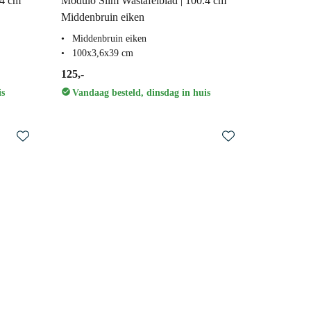
.4 cm
Modulo Slim Wastafelblad | 100.4 cm
Middenbruin eiken
Middenbruin eiken
100x3,6x39 cm
125,-
is
Vandaag besteld, dinsdag in huis