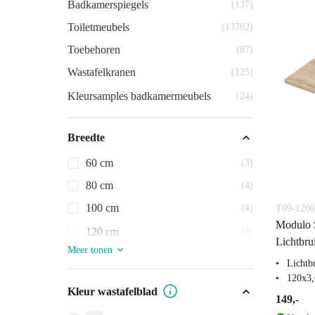
Badkamerspiegels
(137)
Toiletmeubels
(13702)
Toebehoren
(87)
Wastafelkranen
(125)
Kleursamples badkamermeubels
(24)
Breedte
60 cm
(3)
80 cm
(4)
100 cm
(4)
T09-1200
Modulo S
120 cm
(4)
Lichtbru
Meer tonen
Lichtb
120x3
Kleur wastafelblad
149,-