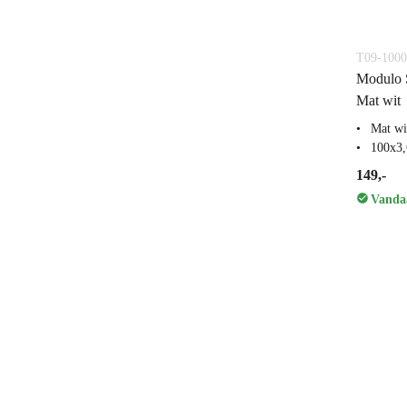
T09-1000
Modulo S
Mat wit
Mat wi
100x3
149,-
Vandaa