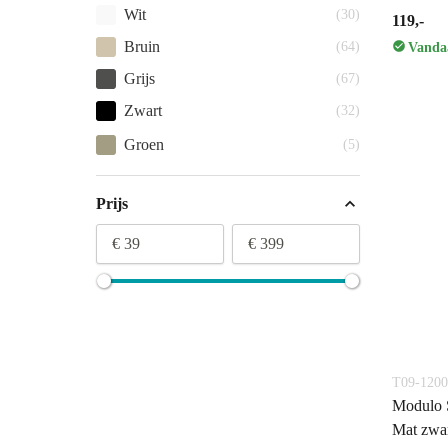
Wit
(30)
119,-
Bruin
(64)
Vandaa
Grijs
(67)
Zwart
(32)
Groen
(5)
Prijs
€ 39
€ 399
T09-1200
Modulo S
Mat zwa