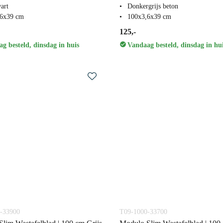
art
Donkergrijs beton
,6x39 cm
100x3,6x39 cm
125,-
g besteld, dinsdag in huis
Vandaag besteld, dinsdag in hu
-33900
T09-1000-33700