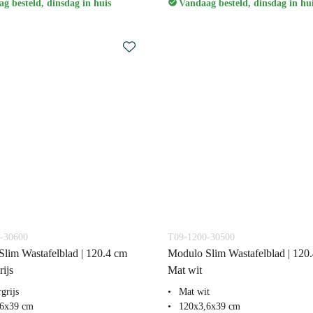
g besteld, dinsdag in huis
Vandaag besteld, dinsdag in hu
-30600
T09-1200-30500
lim Wastafelblad | 120.4 cm
Modulo Slim Wastafelblad | 120
ijs
Mat wit
grijs
Mat wit
,6x39 cm
120x3,6x39 cm