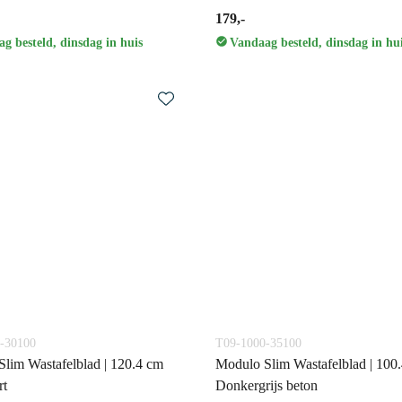
179,-
g besteld, dinsdag in huis
Vandaag besteld, dinsdag in hu
-30100
T09-1000-35100
lim Wastafelblad | 120.4 cm
Modulo Slim Wastafelblad | 100
rt
Donkergrijs beton