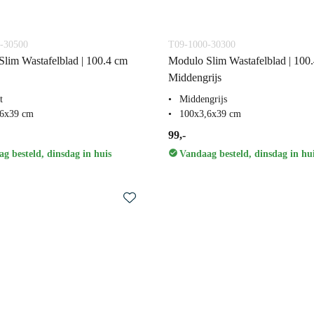
-30500
T09-1000-30300
lim Wastafelblad | 100.4 cm
Modulo Slim Wastafelblad | 100
Middengrijs
t
Middengrijs
,6x39 cm
100x3,6x39 cm
99,-
g besteld, dinsdag in huis
Vandaag besteld, dinsdag in hu