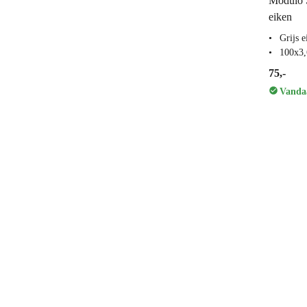
Modulo S
eiken
Grijs e
100x3
75,-
Vandaa