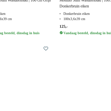
lim Wastafelblad | 100 cm Grijs
Modulo Slim Wastafelblad | 100
Donkerbruin eiken
iken
Donkerbruin eiken
,6x39 cm
100x3,6x39 cm
125,-
g besteld, dinsdag in huis
Vandaag besteld, dinsdag in hu