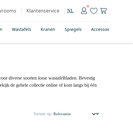
wrooms
Klantenservice
NL
en
Wastafels
Kranen
Spiegels
Accessoires
Bad
voor diverse soorten losse wastafelbladen. Bevestig
kijk de gehele collectie online of kom langs bij één
Sorteer op: