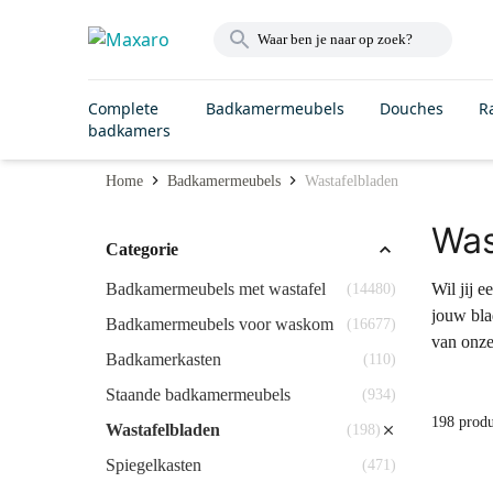
Complete
Badkamermeubels
Douches
R
badkamers
Home
Badkamermeubels
Wastafelbladen
Was
Categorie
Badkamermeubels met wastafel
Wil jij 
(14480)
jouw bla
Badkamermeubels voor waskom
(16677)
van onz
Badkamerkasten
(110)
Staande badkamermeubels
(934)
198 prod
Wastafelbladen
(198)
Spiegelkasten
(471)