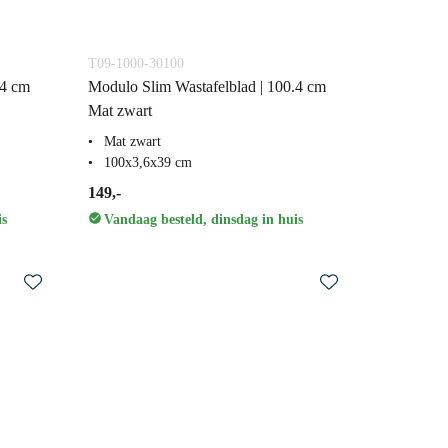
T09-1000-30100
.4 cm
Modulo Slim Wastafelblad | 100.4 cm
Mat zwart
Mat zwart
100x3,6x39 cm
149,-
is
Vandaag besteld, dinsdag in huis