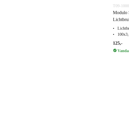
T09-1000
Modulo S
Lichtbru
Lichtb
100x3
125,-
Vandaa