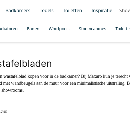
Badkamers
Tegels
Toiletten
Inspiratie
Sho
adiatoren
Baden
Whirlpools
Stoomcabines
Toilett
tafelbladen
een wastafelblad kopen voor in de badkamer? Bij Maxaro kun je terecht 
d met wandbeugels aan de muur voor een minimalistische uitstraling. Be
e showrooms.
ucten