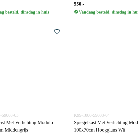
550,-
g besteld, dinsdag in huis
Vandaag besteld, dinsdag in hu
-59008-03
K99-1000-59008-04
ast Met Verlichting Modulo
Spiegelkast Met Verlichting Mod
m Middengrijs
100x70cm Hoogglans Wit