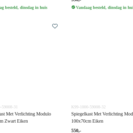
g besteld, dinsdag in huis
Vandaag besteld, dinsdag in hu
-59008-31
K99-1000-59008-32
ast Met Verlichting Modulo
Spiegelkast Met Verlichting Mod
m Zwart Eiken
100x70cm Eiken
550,-