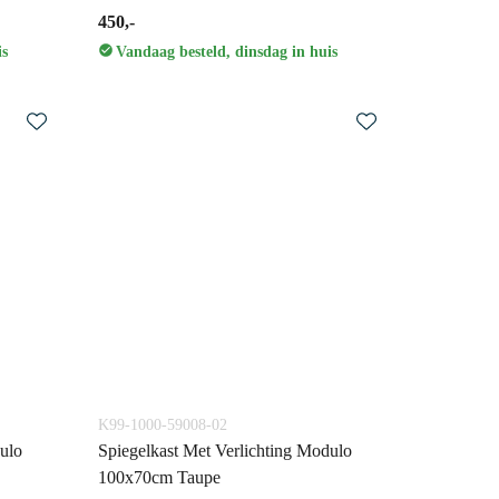
450,-
is
Vandaag besteld, dinsdag in huis
K99-1000-59008-02
ulo
Spiegelkast Met Verlichting Modulo
100x70cm Taupe