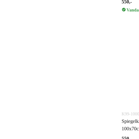
550,-
Vandaa
K99-1000
Spiegelk
100x70c
550,-