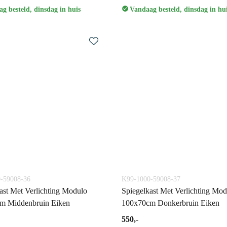
g besteld, dinsdag in huis
Vandaag besteld, dinsdag in hu
-59008-36
K99-1000-59008-37
ast Met Verlichting Modulo
Spiegelkast Met Verlichting Mod
m Middenbruin Eiken
100x70cm Donkerbruin Eiken
550,-