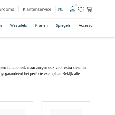
wrooms
Klantenservice
NL
en
Wastafels
Kranen
Spiegels
Accessoires
Bad
leen functioneel, maar zorgen ook voor extra sfeer. In
e gegarandeerd het perfecte exemplaar. Bekijk alle