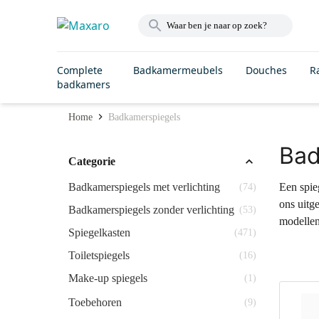
Complete
Badkamermeubels
Douches
R
badkamers
Home
Badkamerspiegels
Bad
Categorie
Badkamerspiegels met verlichting
Een spie
(74)
ons uitge
Badkamerspiegels zonder verlichting
(53)
modellen
Spiegelkasten
(471)
Toiletspiegels
(16)
Make-up spiegels
(1)
Toebehoren
(9)