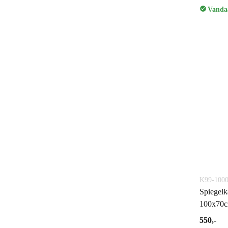
Vandaa
K99-1000
Spiegelk
100x70c
550,-