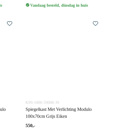
is
Vandaag besteld, dinsdag in huis
K99-1000-59008-39
ulo
Spiegelkast Met Verlichting Modulo
100x70cm Grijs Eiken
550,-