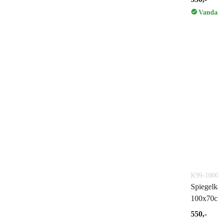
Vandaa
K99-1000
Spiegelk
100x70c
550,-