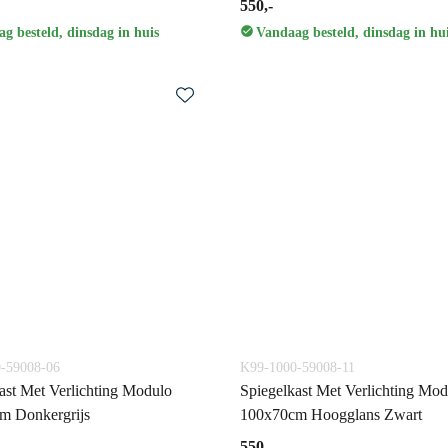
550,-
g besteld, dinsdag in huis
Vandaag besteld, dinsdag in hu
-59008-06
K99-1000-59008-11
ast Met Verlichting Modulo
Spiegelkast Met Verlichting Mod
m Donkergrijs
100x70cm Hoogglans Zwart
550,-