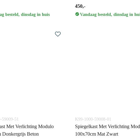
450,-
g besteld, dinsdag in huis
Vandaag besteld, dinsdag in hu
-59009-51
K99-1000-59008-01
ast Met Verlichting Modulo
Spiegelkast Met Verlichting Mod
 Donkergrijs Beton
100x70cm Mat Zwart