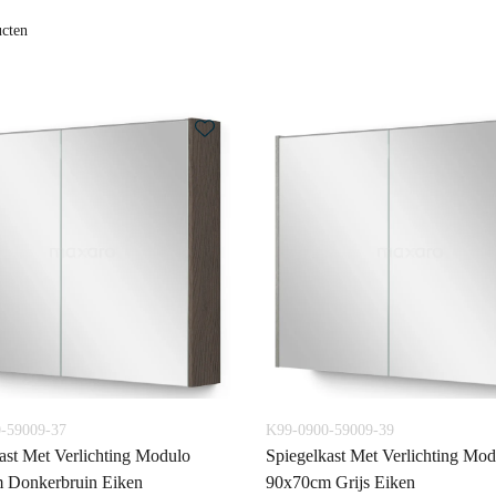
ucten
-59009-37
K99-0900-59009-39
ast Met Verlichting Modulo
Spiegelkast Met Verlichting Mod
 Donkerbruin Eiken
90x70cm Grijs Eiken