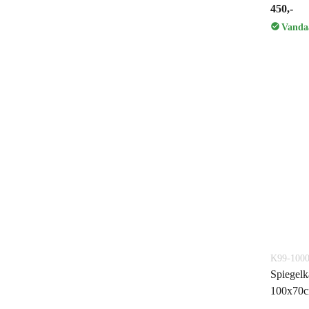
450,-
Vandaa
K99-1000
Spiegelk
100x70c