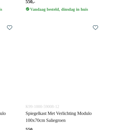
550,-
is
Vandaag besteld, dinsdag in huis
K99-1000-59008-12
ulo
Spiegelkast Met Verlichting Modulo
100x70cm Saliegroen
550,-