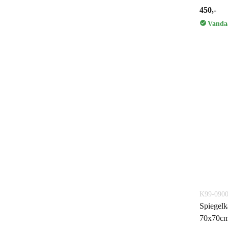
450,-
Vandaa
K99-0900
Spiegelk
70x70cm