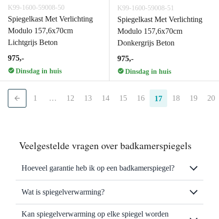
K99-1600-59008-50
K99-1600-59008-51
Spiegelkast Met Verlichting
Spiegelkast Met Verlichting
Modulo 157,6x70cm
Modulo 157,6x70cm
Lichtgrijs Beton
Donkergrijs Beton
975,-
975,-
Dinsdag in huis
Dinsdag in huis
1
…
12
13
14
15
16
18
19
20
17
Veelgestelde vragen over badkamerspiegels
Hoeveel garantie heb ik op een badkamerspiegel?
Wat is spiegelverwarming?
Kan spiegelverwarming op elke spiegel worden