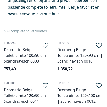
of gezellig retro, bij ons vind je voor iedereen een
passende complete toiletruimte. Kies je favoriet en
bestel eenvoudig vanuit huis.
509 complete toiletruimtes
TR00098
TR00100
Dromerig Beige
Dromerig Beige
Toiletruimte 100x90 cm |
Toiletruimte 120x90 cm |
Scandinavisch 0008
Scandinavisch 0010
757,49
1.350,72
TR00101
TR00102
Dromerig Beige
Dromerig Beige
Toiletruimte 120x90 cm |
Toiletruimte 120x100 cm
Scandinavisch 0011
| Scandinavisch 0012