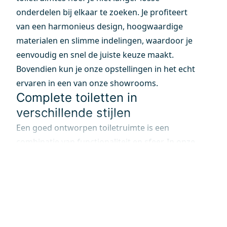
onderdelen bij elkaar te zoeken. Je profiteert
van een harmonieus design, hoogwaardige
materialen en slimme indelingen, waardoor je
eenvoudig en snel de juiste keuze maakt.
Bovendien kun je onze opstellingen in het echt
ervaren in een van onze showrooms.
Complete toiletten in
verschillende stijlen
Een goed ontworpen toiletruimte is een
combinatie van functionaliteit en sfeer. In onze
showrooms ontdek je talloze stijlen en
indelingen die je helpen bij het maken van de
juiste keuze. Maak zelf de mooiste combinaties
met tegels en sanitair om jouw perfecte
toiletruimte samen te stellen.