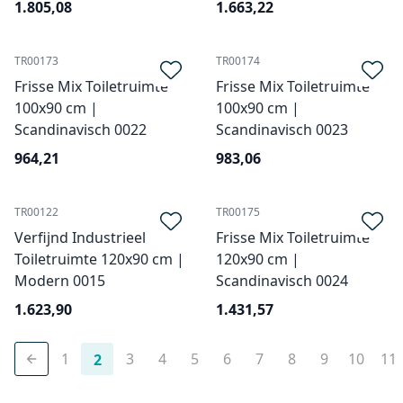
1.805,08
1.663,22
TR00173
TR00174
Frisse Mix Toiletruimte
Frisse Mix Toiletruimte
100x90 cm |
100x90 cm |
Scandinavisch 0022
Scandinavisch 0023
964,21
983,06
TR00122
TR00175
Verfijnd Industrieel
Frisse Mix Toiletruimte
Toiletruimte 120x90 cm |
120x90 cm |
Modern 0015
Scandinavisch 0024
1.623,90
1.431,57
1
3
4
5
6
7
8
9
10
11
2