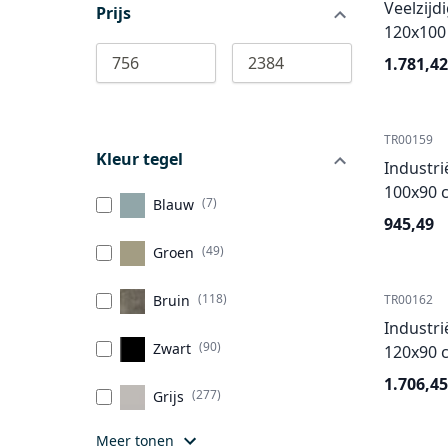
Veelzijd
Prijs
120x100
756
2384
1.781,42
TR00159
Kleur tegel
Industri
100x90 c
(7)
Blauw
945,49
(49)
Groen
(118)
Bruin
TR00162
Industri
(90)
Zwart
120x90 c
1.706,45
(277)
Grijs
Meer tonen