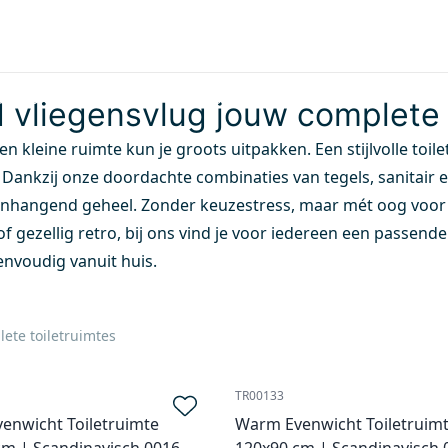
Badkamers
Tegels
Toiletten
Inspiratie
Sho
TEN
adiatoren
Baden
Whirlpools
Stoomcabines
Toilett
 vliegensvlug jouw complete 
 een kleine ruimte kun je groots uitpakken. Een stijlvolle toi
Dankzij onze doordachte combinaties van tegels, sanitair en
nhangend geheel. Zonder keuzestress, maar mét oog voor d
of gezellig retro, bij ons vind je voor iedereen een passende
envoudig vanuit huis.
ete toiletruimtes
TR00133
enwicht Toiletruimte
Warm Evenwicht Toiletruim