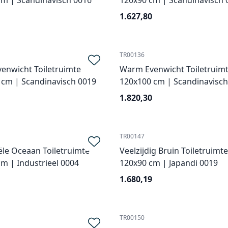
cm | Scandinavisch 0016
120x90 cm | Scandinavisch 
1.627,80
TR00136
enwicht Toiletruimte
Warm Evenwicht Toiletruim
 cm | Scandinavisch 0019
120x100 cm | Scandinavisch
1.820,30
TR00147
ële Oceaan Toiletruimte
Veelzijdig Bruin Toiletruimte
m | Industrieel 0004
120x90 cm | Japandi 0019
1.680,19
TR00150