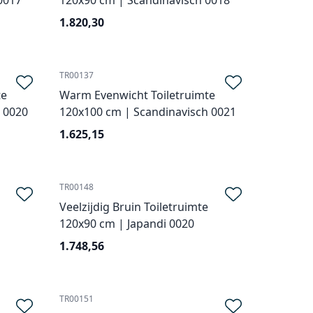
0017
120x90 cm | Scandinavisch 0018
1.820,30
TR00137
te
Warm Evenwicht Toiletruimte
 0020
120x100 cm | Scandinavisch 0021
1.625,15
TR00148
Veelzijdig Bruin Toiletruimte
120x90 cm | Japandi 0020
1.748,56
TR00151