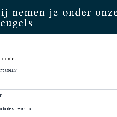
ij nemen je onder onz
leugels
truimtes
anpasbaar?
d?
ken in de showroom?