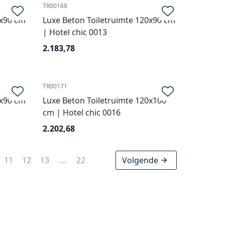
TR00168
0x90 cm
Luxe Beton Toiletruimte 120x90 cm
| Hotel chic 0013
2.183,78
TR00171
0x90 cm
Luxe Beton Toiletruimte 120x100
cm | Hotel chic 0016
2.202,68
11
12
13
…
22
Volgende