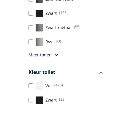
(126)
Zwart
(55)
Zwart metaal
(63)
Rvs
Meer tonen
Kleur toilet
(476)
Wit
(33)
Zwart