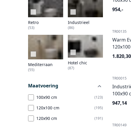
100x90 
954,-
Retro
Industrieel
(53)
(86)
TR00135
Warm Ev
120x100
1.820,30
Hotel chic
Mediterraan
(87)
(55)
TR00015
Maatvoering
Industri
100x90 c
100x90 cm
(123)
947,14
120x100 cm
(195)
120x90 cm
(191)
TR00149