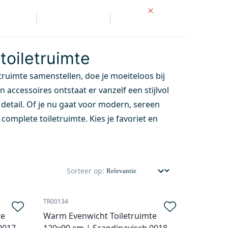
wrooms
Klantenservice
NL
en
Wastafels
Kranen
Spiegels
Accessoires
Bad
toiletruimte
letruimte samenstellen, doe je moeiteloos bij
 accessoires ontstaat er vanzelf een stijlvol
etail. Of je nu gaat voor modern, sereen
 complete toiletruimte. Kies je favoriet en
Sorteer op:
TR00134
te
Warm Evenwicht Toiletruimte