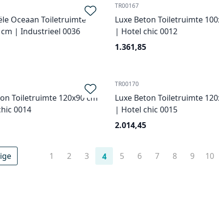
TR00167
ële Oceaan Toiletruimte
Luxe Beton Toiletruimte 10
cm | Industrieel 0036
| Hotel chic 0012
1.361,85
TR00170
on Toiletruimte 120x90 cm
Luxe Beton Toiletruimte 12
chic 0014
| Hotel chic 0015
2.014,45
ige
1
2
3
5
6
7
8
9
10
4