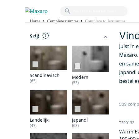
COMPLETE TOILET
Home
Complete ruimtes
Complete toiletruimtes
Complete
Badkamermeubels
Douches
R
Vind
Stijl
badkamers
Juist in
Maxaro. 
en same
Japandi 
Scandinavisch
Modern
bestel e
(63)
(55)
509 compl
Landelijk
Japandi
TR00132
(47)
(63)
Warm Ev