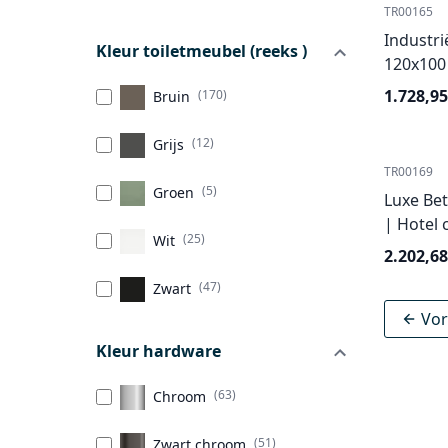
TR00165
Industri
Kleur toiletmeubel (reeks )
120x100 
1.728,95
(170)
Bruin
(12)
Grijs
TR00169
(5)
Groen
Luxe Bet
| Hotel 
(25)
Wit
2.202,68
(47)
Zwart
Vor
Kleur hardware
(63)
Chroom
(51)
Zwart chroom