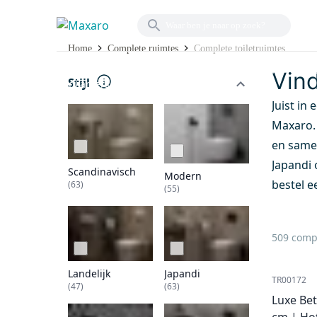
COMPLETE TOILET
Home
Complete ruimtes
Complete toiletruimtes
Complete
Badkamermeubels
Douches
R
Vind
Stijl
badkamers
Juist in
Maxaro. 
en same
Japandi 
Scandinavisch
Modern
bestel e
(63)
(55)
509 compl
Landelijk
Japandi
TR00172
(47)
(63)
Luxe Bet