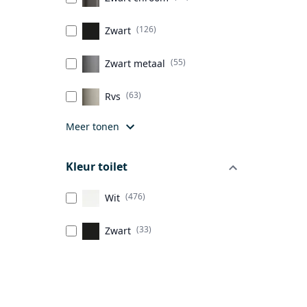
(126)
Zwart
(55)
Zwart metaal
(63)
Rvs
Meer tonen
Kleur toilet
(476)
Wit
(33)
Zwart