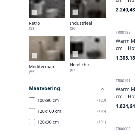
cm | Hot
2.240,48
Retro
Industrieel
(53)
(86)
TR00188
Warm Ma
cm | Hot
1.305,18
Hotel chic
Mediterraan
(87)
(55)
TR00191
Maatvoering
Warm Ma
cm | Hot
100x90 cm
(123)
1.824,64
120x100 cm
(195)
120x90 cm
(191)
TR00002