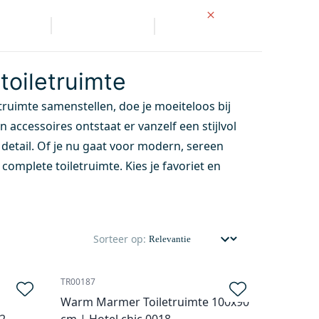
wrooms
Klantenservice
NL
en
Wastafels
Kranen
Spiegels
Accessoires
Bad
toiletruimte
letruimte samenstellen, doe je moeiteloos bij
 accessoires ontstaat er vanzelf een stijlvol
etail. Of je nu gaat voor modern, sereen
 complete toiletruimte. Kies je favoriet en
Sorteer op:
TR00187
Warm Marmer Toiletruimte 100x90