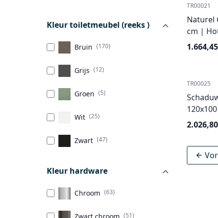
TR00021
Naturel
Kleur toiletmeubel (reeks )
cm | Hot
1.664,45
(170)
Bruin
(12)
Grijs
TR00025
(5)
Groen
Schaduw
120x100 
(25)
Wit
2.026,80
(47)
Zwart
Vor
Kleur hardware
(63)
Chroom
(51)
Zwart chroom