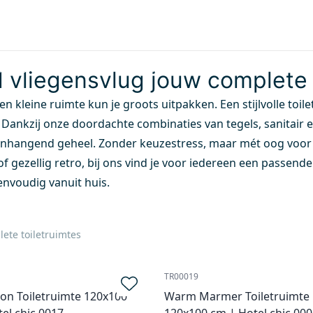
Badkamers
Tegels
Toiletten
Inspiratie
Sho
TEN
adiatoren
Baden
Whirlpools
Stoomcabines
Toilett
 vliegensvlug jouw complete 
 een kleine ruimte kun je groots uitpakken. Een stijlvolle toi
Dankzij onze doordachte combinaties van tegels, sanitair en
nhangend geheel. Zonder keuzestress, maar mét oog voor d
of gezellig retro, bij ons vind je voor iedereen een passende
envoudig vanuit huis.
ete toiletruimtes
TR00019
on Toiletruimte 120x100
Warm Marmer Toiletruimte