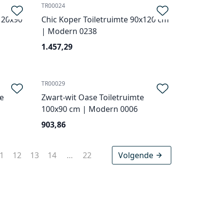
TR00024
120x90
Chic Koper Toiletruimte 90x120 cm
| Modern 0238
1.457,29
TR00029
te
Zwart-wit Oase Toiletruimte
100x90 cm | Modern 0006
903,86
1
12
13
14
…
22
Volgende