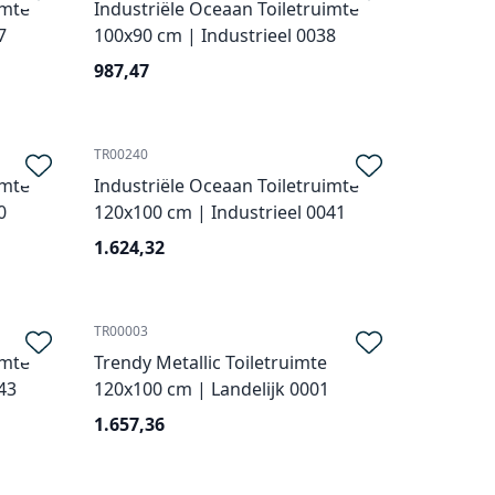
imte
Industriële Oceaan Toiletruimte
7
100x90 cm | Industrieel 0038
987,47
TR00240
imte
Industriële Oceaan Toiletruimte
0
120x100 cm | Industrieel 0041
1.624,32
TR00003
imte
Trendy Metallic Toiletruimte
43
120x100 cm | Landelijk 0001
1.657,36