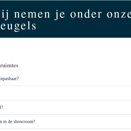
ij nemen je onder onz
leugels
truimtes
anpasbaar?
d?
ken in de showroom?