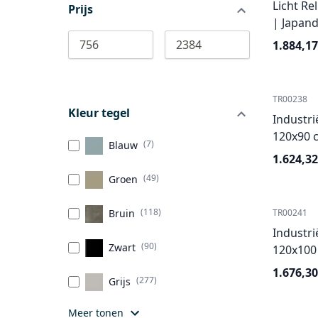
Licht Re
Prijs
| Japand
756
2384
1.884,17
TR00238
Kleur tegel
Industri
120x90 c
(7)
Blauw
1.624,32
(49)
Groen
(118)
Bruin
TR00241
Industri
(90)
Zwart
120x100 
1.676,30
(277)
Grijs
Meer tonen