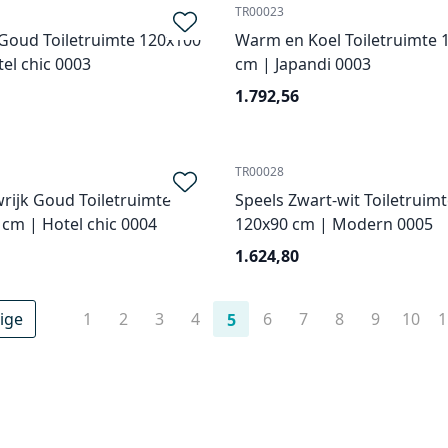
TR00023
 Goud Toiletruimte 120x100
Warm en Koel Toiletruimte 
el chic 0003
cm | Japandi 0003
1.792,56
TR00028
rijk Goud Toiletruimte
Speels Zwart-wit Toiletruim
cm | Hotel chic 0004
120x90 cm | Modern 0005
1.624,80
ige
1
2
3
4
6
7
8
9
10
1
5