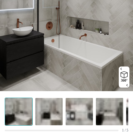
360°
1 / 5