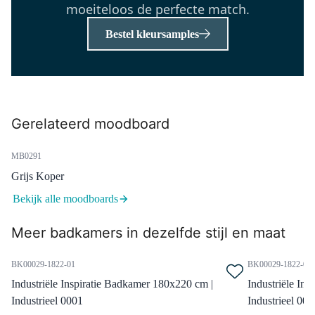
moeiteloos de perfecte match.
Bestel kleursamples
DRK11MBN-MBN
Radiatorkraan Thermostatisch
Dubbel Haaks Rechtshandig
Met Voetventiel Mat Zwart-Mat
Gerelateerd moodboard
Zwart
Dinsdag in huis
MB0291
0,-
Grijs Koper
Bekijk alle moodboards
XZ02-1880G
Meer badkamers in dezelfde stijl en maat
Piana Ligbad | 180x80cm Acryl
Glans Wit
BK00029-1822-01
BK00029-1822-02
Dinsdag in huis
0,-
Industriële Inspiratie Badkamer 180x220 cm |
Industriële In
Industrieel 0001
Industrieel 000