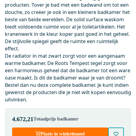
producten. Tover je bad met een badwand om tot een
55.003.591KP
Radius Hoge Wastafelkraan
douche, zo creëer je ook in een kleinere badkamer het
Opbouw | Koper | Eéngreeps
beste van beide werelden. De solid surface waskom
mengkraan | Verlengde uitloop
biedt voldoende ruimte voor al je toiletartikelen. Het
kranenwerk in de kleur koper past goed in het geheel.
Dinsdag in huis
De stijlvolle spiegel geeft de ruimte een ruimtelijk
0,-
effect.
De radiator in mat zwart zorgt voor een aangenaam
warme badkamer. De Roots Tempest tegel zorgt voor
99.000.704KP
een harmonieus geheel dat de badkamer tot een ware
Afvoerplug Niet Afsluitbaar
oase maakt. Is dit de badkamer waar je van droomt?
Koper Rond
Bestel dan nu deze complete badkamer. Je kunt indien
Dinsdag in huis
gewenst de producten die je niet wilt kopen eenvoudig
0,-
uitvinken.
4.672,21
Totaalprijs badkamer
91101500
Ruimtebesparend Sifon Wit
Plaats in winkelmand
Rond