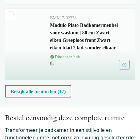
BMK17-02338
Modulo Plato Badkamermeubel
voor waskom | 80 cm Zwart
eiken Greeploos front Zwart
eiken blad 2 lades onder elkaar
Dinsdag in huis
0,-
M120-0021
Bekijk alle producten (17)
Waskom Mintra Solid Surface
Mat Wit 42,5x34,4cm Ovaal
Dinsdag in huis
Bestel eenvoudig deze complete ruimte
0,-
Transformeer je badkamer in een stijlvolle en
functionele ruimte met onze zorgvuldig geselecteerde