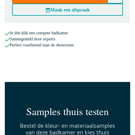
Dinsdag in huis
Maak een afspraak
0,-
In één klik een compete badkamer
M40-0800-43080
Samengesteld door experts
Vivo Badkamerspiegel met
Perfect voorbereid naar de showroom
ledverlichting | 80x60cm IR
Sensor
Dinsdag in huis
0,-
DR17-0617SBN
Mars Handdoekradiator |
Samples thuis testen
60x170 cm Mat zwart 875 Watt
Staal Centrale verwarming
Bestel de kleur- en materiaalsamples
Dinsdag in huis
van deze badkamer en kies thuis
0,-