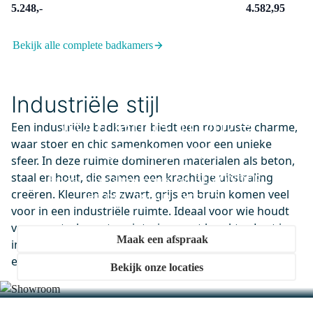
5.248,-
4.582,95
BDA08110MB
Diamond Badwand | 80 cm Mat
Bekijk alle complete badkamers
zwart Helder glas
Dinsdag in huis
0,-
Industriële stijl
Kom langs in onze
Een industriële badkamer biedt een robuuste charme,
waar stoer en chic samenkomen voor een unieke
showroom
DIK55-00004
sfeer. In deze ruimte domineren materialen als beton,
Radius Inbouw Badkraan met
staal en hout, die samen een krachtige uitstraling
Ervaar onze showrooms vol BIJZONDER.
regendouche | Koper
creëren. Kleuren als zwart, grijs en bruin komen veel
BETAALBAAR. DESIGN.
Thermostatisch
voor in een industriële ruimte. Ideaal voor wie houdt
Dinsdag in huis
van een strak en stoer interieur met karakter. Laat je
0,-
Maak een afspraak
inspireren door deze mix van elementen en kies voor
een industriële badkamer.
Bekijk onze locaties
150-0601KP
Radius Handdoekhaak | Koper