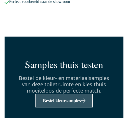
Perfect voorbereid naar de showroom
150-1103GG
Radius Toiletrolhouder | Goud
Maandag in huis
0,-
Samples thuis testen
TMK10-09033
Toiletmeubel met waskom | 41
cm Middenbruin eiken
Bestel de kleur- en materiaalsamples
Greeploos front Hoogglans wit
van deze toiletruimte en kies thuis
Keramiek waskom
moeiteloos de perfecte match.
Middenbruin eiken blad
Bestel kleursamples
Maandag in huis
0,-