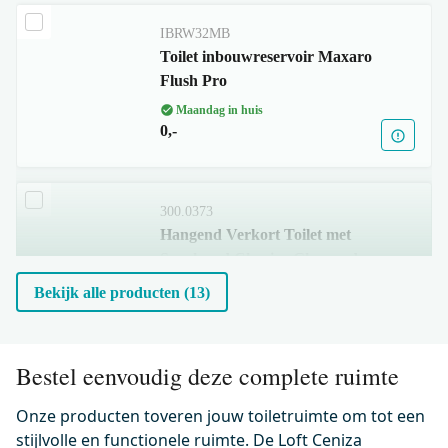
IBRW32MB
Toilet inbouwreservoir Maxaro
Flush Pro
Maandag in huis
0,-
300.0373
Hangend Verkort Toilet met
Spoelrand Classico Glanzend
wit
Bekijk alle producten (13)
Maandag in huis
0,-
Bestel eenvoudig deze complete ruimte
Onze producten toveren jouw toiletruimte om tot een
500.0220
Wc-bril verdikt Glanzend wit
stijlvolle en functionele ruimte. De Loft Ceniza