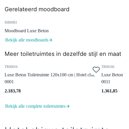
55.004.414GG
Gerelateerd moodboard
Radius Hoge Fonteinkraan
Opbouw | Goud |
MB0083
Koudwaterkraan
Moodboard Luxe Beton
Maandag in huis
0,-
Bekijk alle moodboards
Meer toiletruimtes in dezelfde stijl en maat
99.000.704GG
TR00016
TR00166
Afvoerplug Niet Afsluitbaar
Luxe Beton Toiletruimte 120x100 cm | Hotel chic
Luxe Beton Toi
Goud Rond
0001
0011
Maandag in huis
0,-
2.183,78
1.361,85
Bekijk alle complete toiletruimtes
99.050.024
Sifon Chroom Rond