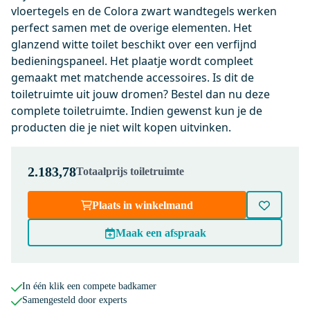
incl. Softclose en Quick release
vloertegels en de Colora zwart wandtegels werken
perfect samen met de overige elementen. Het
Maandag in huis
glanzend witte toilet beschikt over een verfijnd
0,-
bedieningspaneel. Het plaatje wordt compleet
gemaakt met matchende accessoires. Is dit de
toiletruimte uit jouw dromen? Bestel dan nu deze
911013791
complete toiletruimte. Indien gewenst kun je de
Geberit Bedieningspaneel Toilet
producten die je niet wilt kopen uitvinken.
| Sigma 50 Wit Goud
Maandag in huis
0,-
2.183,78
Totaalprijs toiletruimte
Plaats in winkelmand
200-1202GG
Maak een afspraak
Radius WC Borstel | Goud |
Hangende toiletborstelhouder
Maandag in huis
In één klik een compete badkamer
0,-
Samengesteld door experts