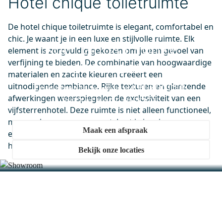
Hotel chique toiletruimte
Maandag in huis
0,-
De hotel chique toiletruimte is elegant, comfortabel en
chic. Je waant je in een luxe en stijlvolle ruimte. Elk
Kom langs in onze
element is zorgvuldig gekozen om je een gevoel van
M10-0400-40500
verfijning te bieden. De combinatie van hoogwaardige
showroom
Lumo Badkamerspiegel met
materialen en zachte kleuren creëert een
ledverlichting | 70x40cm
uitnodigende ambiance. Rijke texturen en glanzende
Ervaar onze showrooms vol BIJZONDER.
Maandag in huis
afwerkingen weerspiegelen de exclusiviteit van een
BETAALBAAR. DESIGN.
0,-
vijfsterrenhotel. Deze ruimte is niet alleen functioneel,
maar ook een oase van rust. Laat je inspireren en
Maak een afspraak
ervaar dagelijks het gevoel van vakantie in je eigen
huis.
Bekijk onze locaties