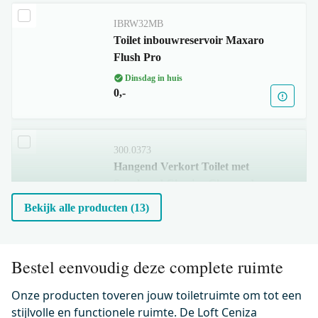
IBRW32MB
Toilet inbouwreservoir Maxaro
Flush Pro
Dinsdag in huis
0,-
300.0373
Hangend Verkort Toilet met
Spoelrand Classico Glanzend
wit
Bekijk alle producten (13)
Dinsdag in huis
0,-
Bestel eenvoudig deze complete ruimte
Onze producten toveren jouw toiletruimte om tot een
500.0220
Wc-bril verdikt Glanzend wit
stijlvolle en functionele ruimte. De Loft Ceniza