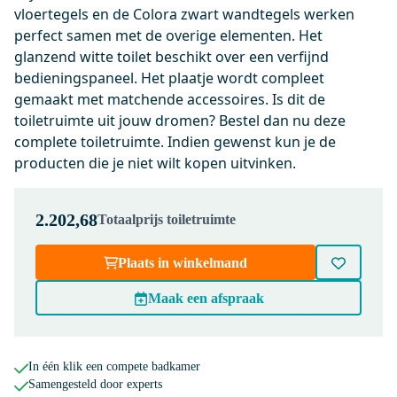
incl. Softclose en Quick release
vloertegels en de Colora zwart wandtegels werken
perfect samen met de overige elementen. Het
Dinsdag in huis
glanzend witte toilet beschikt over een verfijnd
0,-
bedieningspaneel. Het plaatje wordt compleet
gemaakt met matchende accessoires. Is dit de
toiletruimte uit jouw dromen? Bestel dan nu deze
911013791
complete toiletruimte. Indien gewenst kun je de
Geberit Bedieningspaneel Toilet
producten die je niet wilt kopen uitvinken.
| Sigma 50 Wit Goud
Dinsdag in huis
0,-
2.202,68
Totaalprijs toiletruimte
Plaats in winkelmand
200-1202GG
Maak een afspraak
Radius WC Borstel | Goud |
Hangende toiletborstelhouder
Dinsdag in huis
In één klik een compete badkamer
0,-
Samengesteld door experts