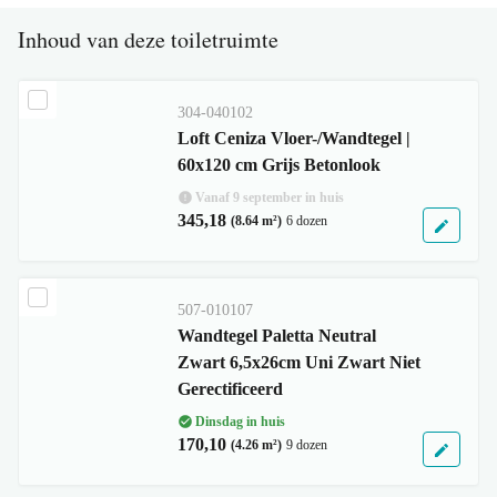
Inhoud van deze toiletruimte
304-040102
Loft Ceniza Vloer-/Wandtegel |
60x120 cm Grijs Betonlook
Vanaf 9 september in huis
345,18
(8.64 m²)
6 dozen
507-010107
Wandtegel Paletta Neutral
Zwart 6,5x26cm Uni Zwart Niet
Gerectificeerd
Dinsdag in huis
170,10
(4.26 m²)
9 dozen