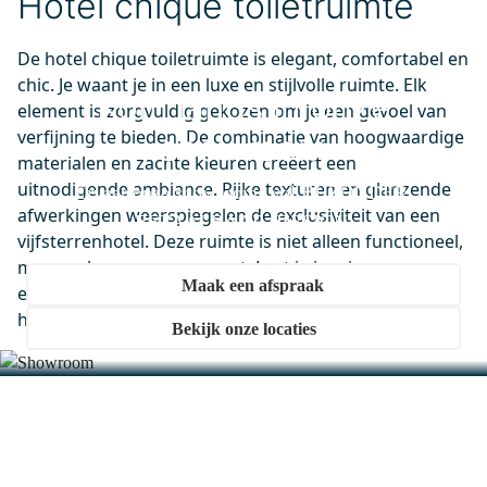
Hotel chique toiletruimte
Dinsdag in huis
0,-
De hotel chique toiletruimte is elegant, comfortabel en
chic. Je waant je in een luxe en stijlvolle ruimte. Elk
Kom langs in onze
element is zorgvuldig gekozen om je een gevoel van
M10-0400-40500
verfijning te bieden. De combinatie van hoogwaardige
showroom
Lumo Badkamerspiegel met
materialen en zachte kleuren creëert een
ledverlichting | 70x40cm
uitnodigende ambiance. Rijke texturen en glanzende
Ervaar onze showrooms vol BIJZONDER.
Vanaf 14 september in huis
afwerkingen weerspiegelen de exclusiviteit van een
BETAALBAAR. DESIGN.
0,-
vijfsterrenhotel. Deze ruimte is niet alleen functioneel,
maar ook een oase van rust. Laat je inspireren en
Maak een afspraak
ervaar dagelijks het gevoel van vakantie in je eigen
huis.
Bekijk onze locaties