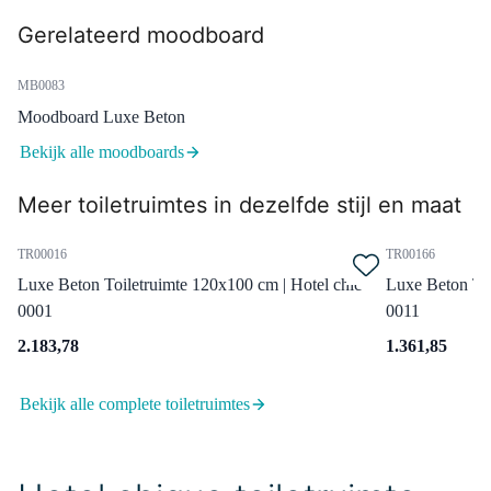
55.004.414GG
Gerelateerd moodboard
Radius Hoge Fonteinkraan
Opbouw | Goud |
MB0083
Koudwaterkraan
Moodboard Luxe Beton
Dinsdag in huis
0,-
Bekijk alle moodboards
Meer toiletruimtes in dezelfde stijl en maat
99.000.704GG
TR00016
TR00166
Afvoerplug Niet Afsluitbaar
Luxe Beton Toiletruimte 120x100 cm | Hotel chic
Luxe Beton Toi
Goud Rond
0001
0011
Dinsdag in huis
0,-
2.183,78
1.361,85
Bekijk alle complete toiletruimtes
99.050.024
Sifon Chroom Rond