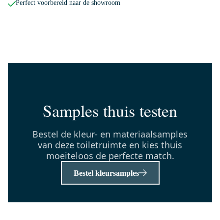
Perfect voorbereid naar de showroom
150-1103GG
Radius Toiletrolhouder | Goud
Dinsdag in huis
0,-
Samples thuis testen
TMK10-09033
Toiletmeubel met waskom | 41
cm Middenbruin eiken
Bestel de kleur- en materiaalsamples
Greeploos front Hoogglans wit
van deze toiletruimte en kies thuis
Keramiek waskom
moeiteloos de perfecte match.
Middenbruin eiken blad
Bestel kleursamples
Dinsdag in huis
0,-