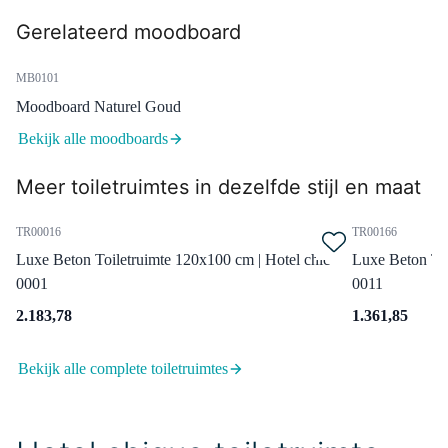
Goud | Koudwaterkraan
Gerelateerd moodboard
Dinsdag in huis
0,-
MB0101
Moodboard Naturel Goud
Bekijk alle moodboards
99.000.504GG
Afvoerplug Niet Afsluitbaar
Meer toiletruimtes in dezelfde stijl en maat
Goud Rond
Dinsdag in huis
TR00016
TR00166
0,-
Luxe Beton Toiletruimte 120x100 cm | Hotel chic
Luxe Beton Toi
0001
0011
2.183,78
1.361,85
99.050.024
Sifon Chroom Rond
Bekijk alle complete toiletruimtes
Dinsdag in huis
0,-