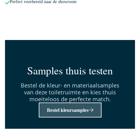
Perfect voorbereid naar de showroom
150-1103GG
Radius Toiletrolhouder | Goud
Dinsdag in huis
0,-
Samples thuis testen
TMW10-00437
Modulo Pico Toiletmeubel met
wastafel | 40 cm Taupe
Bestel de kleur- en materiaalsamples
Greeploos front Keramiek
van deze toiletruimte en kies thuis
moeiteloos de perfecte match.
Dinsdag in huis
0,-
Bestel kleursamples
55.004.404GGN
Radius Fonteinkraan Opbouw |