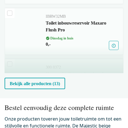
IBRW32MB
Toilet inbouwreservoir Maxaro
Flush Pro
Dinsdag in huis
0,-
300.0372
Hangend toilet met Spoelrand
Classico Glanzend wit
Bekijk alle producten (13)
Dinsdag in huis
0,-
Bestel eenvoudig deze complete ruimte
Onze producten toveren jouw toiletruimte om tot een
500.0230
Wc-bril verdund Glanzend wit
stijlvolle en functionele ruimte. De Majestic beige