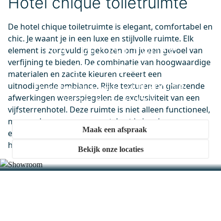
Hotel chique toiletruimte
M01-040720GG
De hotel chique toiletruimte is elegant, comfortabel en
Badkamerspiegel Solo 70x40cm
chic. Je waant je in een luxe en stijlvolle ruimte. Elk
Spiegelhouders Rond Goud
Kom langs in onze
element is zorgvuldig gekozen om je een gevoel van
Dinsdag in huis
verfijning te bieden. De combinatie van hoogwaardige
showroom
0,-
materialen en zachte kleuren creëert een
uitnodigende ambiance. Rijke texturen en glanzende
Ervaar onze showrooms vol BIJZONDER.
afwerkingen weerspiegelen de exclusiviteit van een
BETAALBAAR. DESIGN.
vijfsterrenhotel. Deze ruimte is niet alleen functioneel,
maar ook een oase van rust. Laat je inspireren en
Maak een afspraak
ervaar dagelijks het gevoel van vakantie in je eigen
huis.
Bekijk onze locaties