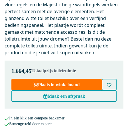
incl. Softclose en Quick release
vloertegels en de Majestic beige wandtegels werken
perfect samen met de overige elementen. Het
Dinsdag in huis
glanzend witte toilet beschikt over een verfijnd
0,-
bedieningspaneel. Het plaatje wordt compleet
gemaakt met matchende accessoires. Is dit de
toiletruimte uit jouw dromen? Bestel dan nu deze
KSW002GW
complete toiletruimte. Indien gewenst kun je de
Flush Bedieningspaneel Toilet |
producten die je niet wilt kopen uitvinken.
Hoogglans wit
Dinsdag in huis
0,-
1.664,45
Totaalprijs toiletruimte
Plaats in winkelmand
200-1202GG
Maak een afspraak
Radius WC Borstel | Goud |
Hangende toiletborstelhouder
Dinsdag in huis
In één klik een compete badkamer
0,-
Samengesteld door experts