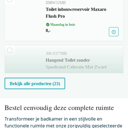
IBRW32MB
Toilet inbouwreservoir Maxaro
Flush Pro
Maandag in huis
0,-
300.0377MB
Hangend Toilet zonder
Spoelrand Colorato Mat Zwart
Maandag in huis
0,-
Bekijk alle producten (23)
500.0233MB
Bestel eenvoudig deze complete ruimte
Wc-bril verdund Mat zwart incl.
Softclose en Quick release
Transformeer je badkamer in een stijlvolle en
functionele ruimte met onze zorgvuldig geselecteerde
Maandag in huis