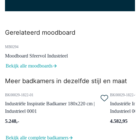
Zwart | Eéngreeps mengkraan |
Verlengde uitloop
Maandag in huis
0,-
Gerelateerd moodboard
MB0294
99.000.404MB
Moodboard Sfeervol Industrieel
Afvoerplug Afsluitbaar Zwart
Rond
Bekijk alle moodboards
Maandag in huis
Meer badkamers in dezelfde stijl en maat
0,-
BK00029-1822-01
BK00029-1822-02
Industriële Inspiratie Badkamer 180x220 cm |
Industriële In
91101500
Industrieel 0001
Industrieel 000
Ruimtebesparend Sifon Wit
Rond
5.248,-
4.582,95
Maandag in huis
0,-
Bekijk alle complete badkamers