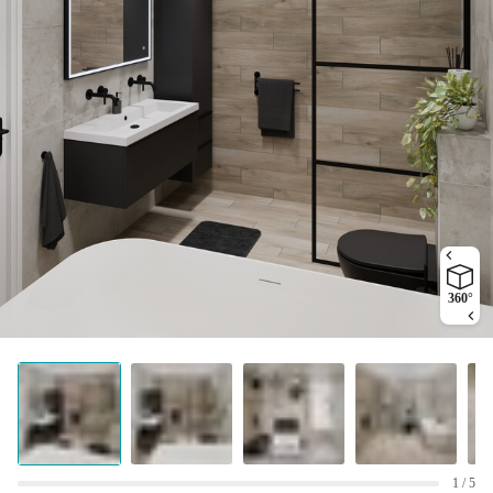
360°
1 / 5