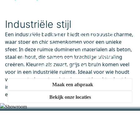
Industriële stijl
M40-1000-43180
Vivo Badkamerspiegel met
Kom langs in onze
Een industriële badkamer biedt een robuuste charme,
ledverlichting | zwart 100x70cm
waar stoer en chic samenkomen voor een unieke
showroom
Maandag in huis
sfeer. In deze ruimte domineren materialen als beton,
0,-
staal en hout, die samen een krachtige uitstraling
Ervaar onze showrooms vol BIJZONDER.
creëren. Kleuren als zwart, grijs en bruin komen veel
BETAALBAAR. DESIGN.
voor in een industriële ruimte. Ideaal voor wie houdt
BKK10-00018
van een strak en stoer interieur met karakter. Laat je
Lungo Badkamerkast | 170 cm
Maak een afspraak
inspireren door deze mix van elementen en kies voor
Mat zwart Vlak front 3 vakken
een industriële badkamer.
Bekijk onze locaties
+ 2 lades
Maandag in huis
0,-