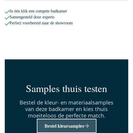
BMW11-01152
Modulo Badkamermeubel met
In één klik een compete badkamer
wastafel | 100 cm Mat zwart
Samengesteld door experts
Vlak front Mineraalmarmer 1
Perfect voorbereid naar de showroom
lade
Maandag in huis
0,-
H81-0934-22
Mano 81 Handgreep | Zwart |
934mm
Samples thuis testen
Maandag in huis
0,-
Bestel de kleur- en materiaalsamples
van deze badkamer en kies thuis
moeiteloos de perfecte match.
55.153.541MB
Bestel kleursamples
Radius Wastafelkraan Inbouw |