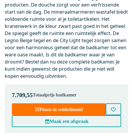
producten. De douche zorgt voor een verfrissende
0,-
start van de dag. De mineraalmarmeren wastafel biedt
voldoende ruimte voor al je toiletartikelen. Het
kranenwerk in de kleur zwart past goed in het geheel.
KSW005DMBN
De spiegel geeft de ruimte een ruimtelijk effect. De
Bedieningspaneel Toilet Maxaro
Legno Beige tegel en de City Light tegel zorgen samen
Mat Zwart
voor een harmonieus geheel dat de badkamer tot een
Maandag in huis
ware oase maakt. Is dit de badkamer waar je van
0,-
droomt? Bestel dan nu deze complete badkamer. Je
kunt indien gewenst de producten die je niet wilt
kopen eenvoudig uitvinken.
200-1202MB
Radius WC Borstel | Zwart |
7.709,55
Totaalprijs badkamer
Hangende toiletborstelhouder
Maandag in huis
Plaats in winkelmand
0,-
Maak een afspraak