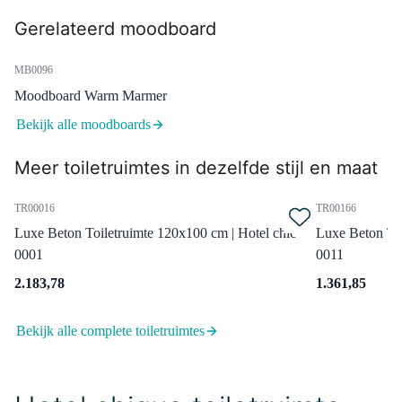
Radius Fonteinkraan Opbouw |
Gerelateerd moodboard
Koper | Koudwaterkraan
Dinsdag in huis
MB0096
0,-
Moodboard Warm Marmer
Bekijk alle moodboards
99.000.504KP
Meer toiletruimtes in dezelfde stijl en maat
Afvoerplug Niet Afsluitbaar
Koper Rond
TR00016
TR00166
Dinsdag in huis
Luxe Beton Toiletruimte 120x100 cm | Hotel chic
Luxe Beton Toi
0,-
0001
0011
2.183,78
1.361,85
99.050.024
Bekijk alle complete toiletruimtes
Sifon Chroom Rond
Dinsdag in huis
0,-