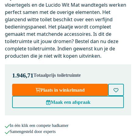
incl. Softclose en Quick release
vloertegels en de Lucido Wit Mat wandtegels werken
perfect samen met de overige elementen. Het
Dinsdag in huis
glanzend witte toilet beschikt over een verfijnd
0,-
bedieningspaneel. Het plaatje wordt compleet
gemaakt met matchende accessoires. Is dit de
toiletruimte uit jouw dromen? Bestel dan nu deze
911013790
complete toiletruimte. Indien gewenst kun je de
Geberit Bedieningspaneel Toilet
producten die je niet wilt kopen uitvinken.
| Sigma 50 Wit Koper
Dinsdag in huis
0,-
1.946,71
Totaalprijs toiletruimte
Plaats in winkelmand
150-1203KP
Maak een afspraak
Radius WC Borstel | Koper |
Hangende toiletborstelhouder
Dinsdag in huis
In één klik een compete badkamer
0,-
Samengesteld door experts