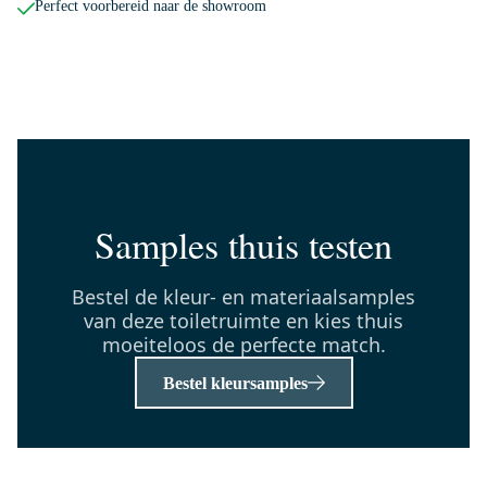
Perfect voorbereid naar de showroom
150-1105KP
Radius Toiletrolhouder | Koper
Dinsdag in huis
0,-
Samples thuis testen
TMW10-00346
Modulo Pico Toiletmeubel met
wastafel | 40 cm Lichtbruin
Bestel de kleur- en materiaalsamples
eiken Greeploos front
van deze toiletruimte en kies thuis
Mineraalmarmer
moeiteloos de perfecte match.
Dinsdag in huis
Bestel kleursamples
0,-
55.004.404KPN