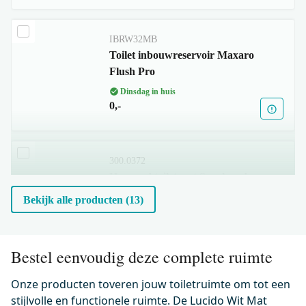
IBRW32MB
Toilet inbouwreservoir Maxaro
Flush Pro
Dinsdag in huis
0,-
300.0372
Hangend toilet met Spoelrand
Classico Glanzend wit
Bekijk alle producten (13)
Dinsdag in huis
0,-
Bestel eenvoudig deze complete ruimte
Onze producten toveren jouw toiletruimte om tot een
500.0230
Wc-bril verdund Glanzend wit
stijlvolle en functionele ruimte. De Lucido Wit Mat