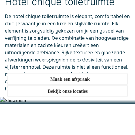
Hotel chique toiletruimte
De hotel chique toiletruimte is elegant, comfortabel en
M01-040720KP
chic. Je waant je in een luxe en stijlvolle ruimte. Elk
Badkamerspiegel Solo 70x40cm
Kom langs in onze
element is zorgvuldig gekozen om je een gevoel van
Spiegelhouders Rond Koper
verfijning te bieden. De combinatie van hoogwaardige
showroom
Dinsdag in huis
materialen en zachte kleuren creëert een
0,-
uitnodigende ambiance. Rijke texturen en glanzende
Ervaar onze showrooms vol BIJZONDER.
afwerkingen weerspiegelen de exclusiviteit van een
BETAALBAAR. DESIGN.
vijfsterrenhotel. Deze ruimte is niet alleen functioneel,
maar ook een oase van rust. Laat je inspireren en
Maak een afspraak
ervaar dagelijks het gevoel van vakantie in je eigen
huis.
Bekijk onze locaties