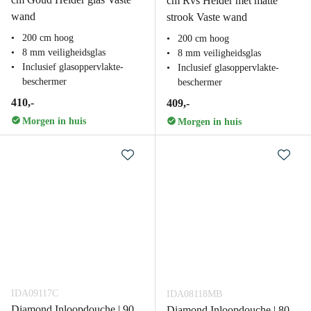
cm Rvs Helder met matte
wand
strook Vaste wand
200 cm hoog
200 cm hoog
8 mm veiligheidsglas
8 mm veiligheidsglas
Inclusief glasoppervlakte-
Inclusief glasoppervlakte-
beschermer
beschermer
410,-
409,-
Morgen in huis
Morgen in huis
IDA09117C
IDA08118MB
Diamond Inloopdouche | 90
Diamond Inloopdouche | 80