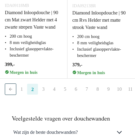
IDA09118MB
IDA09213BR
Diamond Inloopdouche | 90
Diamond Inloopdouche | 90
cm Mat zwart Helder met 4
cm Rvs Helder met matte
zwarte strepen Vaste wand
strook Vaste wand
200 cm hoog
200 cm hoog
8 mm veiligheidsglas
8 mm veiligheidsglas
Inclusief glasoppervlakte-
Inclusief glasoppervlakte-
beschermer
beschermer
399,-
379,-
Morgen in huis
Morgen in huis
1
3
4
5
6
7
8
9
10
11
2
Veelgestelde vragen over douchewanden
Wat zijn de beste douchewanden?