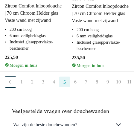
Zircon Comfort Inloopdouche
Zircon Comfort Inloopdouche
| 70 cm Chroom Helder glas
| 70 cm Chroom Helder glas
Vaste wand met zijwand
Vaste wand met zijwand
200 cm hoog
200 cm hoog
6 mm veiligheidsglas
6 mm veiligheidsglas
Inclusief glasoppervlakte-
Inclusief glasoppervlakte-
beschermer
beschermer
225,50
235,50
Morgen in huis
Morgen in huis
1
2
3
4
6
7
8
9
10
11
5
Veelgestelde vragen over douchewanden
Wat zijn de beste douchewanden?