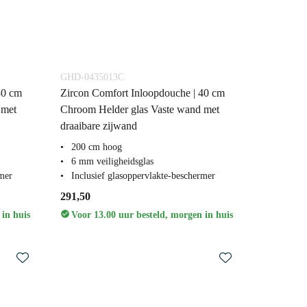
GHD-0435013C
30 cm
Zircon Comfort Inloopdouche | 40 cm
 met
Chroom Helder glas Vaste wand met
draaibare zijwand
200 cm hoog
6 mm veiligheidsglas
rmer
Inclusief glasoppervlakte-beschermer
291,50
 in huis
Voor 13.00 uur besteld, morgen in huis