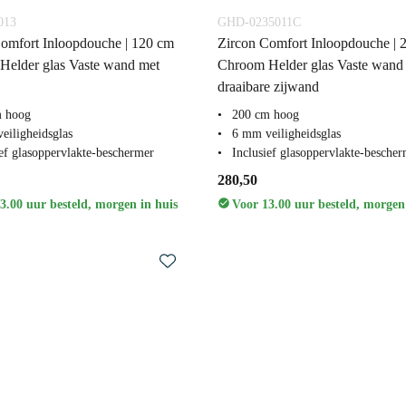
013
GHD-0235011C
omfort Inloopdouche | 120 cm
Zircon Comfort Inloopdouche | 
Helder glas Vaste wand met
Chroom Helder glas Vaste wand
draaibare zijwand
m hoog
200 cm hoog
eiligheidsglas
6 mm veiligheidsglas
ief glasoppervlakte-beschermer
Inclusief glasoppervlakte-besche
280,50
3.00 uur besteld, morgen in huis
Voor 13.00 uur besteld, morgen