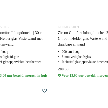
5011C
GHD-0335013C
omfort Inloopdouche | 30 cm
Zircon Comfort Inloopdouche | 
Helder glas Vaste wand met
Chroom Helder glas Vaste wand
e zijwand
draaibare zijwand
m hoog
200 cm hoog
eiligheidsglas
6 mm veiligheidsglas
ief glasoppervlakte-beschermer
Inclusief glasoppervlakte-besche
280,50
3.00 uur besteld, morgen in huis
Voor 13.00 uur besteld, morgen