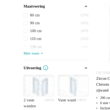
Maatvoering
80 cm
(276)
90 cm
(425)
100 cm
(478)
110 cm
(233)
120 cm
(346)
Meer tonen
Uitvoering
GH-1104
Zircon C
Chroom 
zijwand
200 c
2 vaste
Vaste wand
(6024)
(1867)
6 mm v
wanden
Inclus