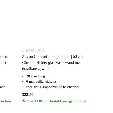
GHD-0635011C
50 cm
Zircon Comfort Inloopdouche | 60 cm
 met
Chroom Helder glas Vaste wand met
draaibare zijwand
200 cm hoog
6 mm veiligheidsglas
rmer
Inclusief glasoppervlakte-beschermer
322,50
 in huis
Voor 13.00 uur besteld, morgen in huis