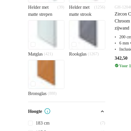
Helder met
Helder met
GH-1204
(39)
(1256)
Zircon C
matte strepen
matte strook
Chroom 
zijwand
200 c
6 mm v
Inclus
Matglas
Rookglas
(421)
(1267)
342,50
Voor 1
Bronsglas
(888)
Hoogte
183 cm
(7)