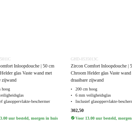
5011C
GHD-0535013C
omfort Inloopdouche | 50 cm
Zircon Comfort Inloopdouche | 
Helder glas Vaste wand met
Chroom Helder glas Vaste wand
e zijwand
draaibare zijwand
m hoog
200 cm hoog
eiligheidsglas
6 mm veiligheidsglas
ief glasoppervlakte-beschermer
Inclusief glasoppervlakte-besche
302,50
3.00 uur besteld, morgen in huis
Voor 13.00 uur besteld, morgen