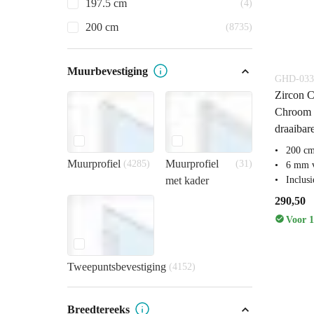
197.5 cm
(4)
200 cm
(8735)
Muurbevestiging
GHD-033
Zircon C
Chroom 
draaibar
200 c
Muurprofiel
Muurprofiel
(4285)
(31)
6 mm v
met kader
Inclus
290,50
Voor 1
Tweepuntsbevestiging
(4152)
Breedtereeks