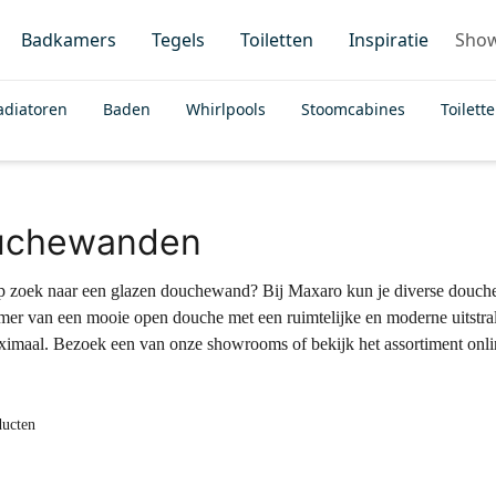
Badkamers
Tegels
Toiletten
Inspiratie
Sho
adiatoren
Baden
Whirlpools
Stoomcabines
Toilett
uchewanden
p zoek naar een glazen douchewand? Bij Maxaro kun je diverse douch
mer van een mooie open douche met een ruimtelijke en moderne uitstr
aximaal. Bezoek een van onze showrooms of bekijk het assortiment onl
ducten