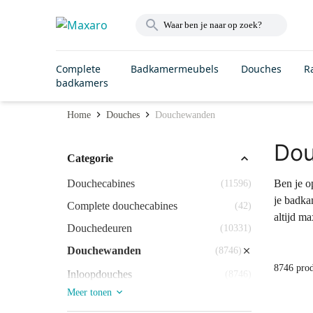
Complete
Badkamermeubels
Douches
R
badkamers
Home
Douches
Douchewanden
Do
Categorie
Douchecabines
Ben je o
(11596)
je badka
Complete douchecabines
(42)
altijd m
Douchedeuren
(10331)
Douchewanden
(8746)
8746 pro
Inloopdouches
(8746)
Meer tonen