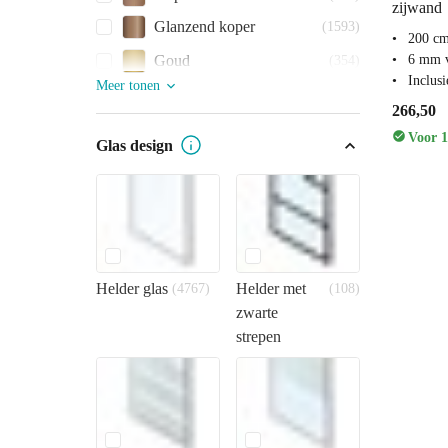
zijwand
Glanzend koper
(1593)
200 c
Goud
6 mm v
(354)
Inclus
Meer tonen
266,50
Voor 1
Glas design
Helder glas
Helder met
(4767)
(108)
zwarte
strepen