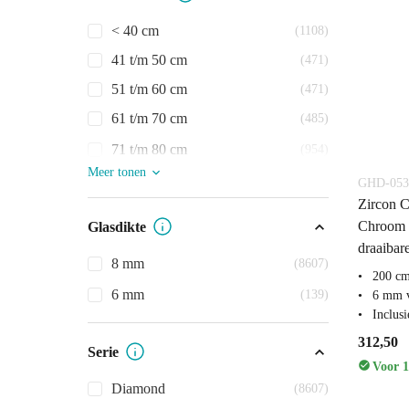
< 40 cm
(1108)
41 t/m 50 cm
(471)
51 t/m 60 cm
(471)
61 t/m 70 cm
(485)
71 t/m 80 cm
(954)
Meer tonen
GHD-053
Zircon C
Chroom 
Glasdikte
draaibar
8 mm
(8607)
200 c
6 mm
(139)
6 mm v
Inclus
312,50
Serie
Voor 1
Diamond
(8607)