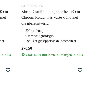
GHD-0235013C
20 cm
Zircon Comfort Inloopdouche | 20 cm
 met
Chroom Helder glas Vaste wand met
draaibare zijwand
200 cm hoog
6 mm veiligheidsglas
rmer
Inclusief glasoppervlakte-beschermer
270,50
 in huis
Voor 13.00 uur besteld, morgen in huis