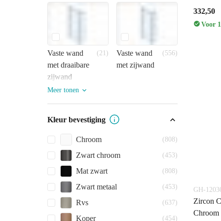
332,50
Voor 1
Vaste wand
Vaste wand
(21)
(556)
met draaibare
met zijwand
zijwand
Meer tonen
Kleur bevestiging
Chroom
(808)
Zwart chroom
(453)
Mat zwart
(808)
Zwart metaal
(453)
GH-1203
Zircon C
Rvs
(637)
Chroom 
Koper
(454)