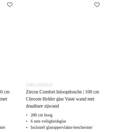
GHD-1035011C
90 cm
Zircon Comfort Inloopdouche | 100 cm
 met
Chroom Helder glas Vaste wand met
draaibare zijwand
200 cm hoog
6 mm veiligheidsglas
rmer
Inclusief glasoppervlakte-beschermer