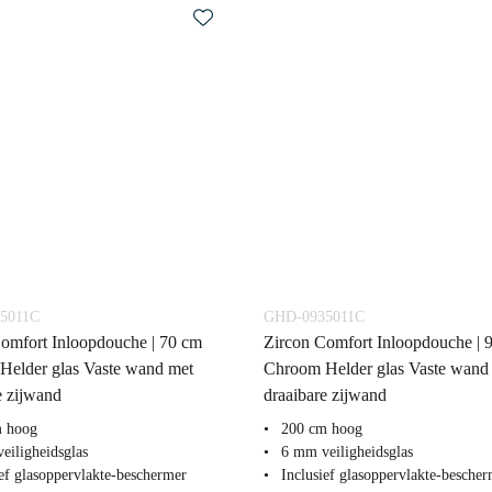
5011C
GHD-0935011C
omfort Inloopdouche | 70 cm
Zircon Comfort Inloopdouche | 
Helder glas Vaste wand met
Chroom Helder glas Vaste wand
e zijwand
draaibare zijwand
m hoog
200 cm hoog
eiligheidsglas
6 mm veiligheidsglas
ief glasoppervlakte-beschermer
Inclusief glasoppervlakte-besche