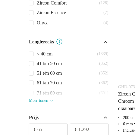
Zircon Comfort
(128)
Zircon Essence
(7)
Onyx
(4)
Lengtereeks
< 40 cm
(1339)
41 t/m 50 cm
(352)
51 t/m 60 cm
(352)
61 t/m 70 cm
(362)
GHD-073
71 t/m 80 cm
(601)
Zircon C
Meer tonen
Chroom 
draaibar
Prijs
200 c
6 mm v
€ 65
€ 1.292
Inclus