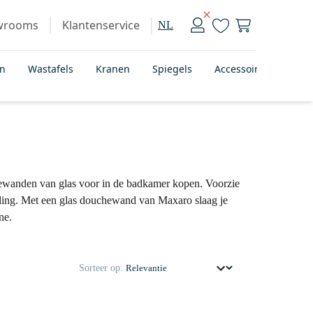
wrooms
Klantenservice
NL
en
Wastafels
Kranen
Spiegels
Accessoires
Bad
ewanden van glas voor in de badkamer kopen. Voorzie
aling. Met een glas douchewand van Maxaro slaag je
ine.
Sorteer op: