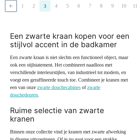
1
2
4
5
6
7
8
9
10
11
3
Een zwarte kraan kopen voor een
stijlvol accent in de badkamer
Een zwarte kraan is niet slechts een functioneel object, maar
ook een stijlstatement. Het combineert naadloos met
verschillende interieurstijlen, van industrieel tot modern, en
voegt een geraffineerde touch toe. Combineer je kranen met
een van onze
zwarte douchecabines
of
zwarte
douchedeuren
.
Ruime selectie van zwarte
kranen
Binnen onze collectie vind je kranen met zwarte afwerking
in diverse uitvoeringen. Of je nu gaat voor een strakke