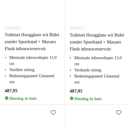
TOI1026
TOI1027
Toiletset Hoogglans wit Bidet
Toiletset Hoogglans wit Bidet
zonder Spoelrand + Maxaro
zonder Spoelrand + Maxaro
Flush inbouwreservoir
Flush inbouwreservoir
Minimale inbouwdiepte 13,0
Minimale inbouwdiepte 13,0
cm
cm
Verdikte zitting
Verdunde zitting
Bedieningspaneel Glanzend
Bedieningspaneel Glanzend
wit
wit
487,95
487,95
Dinsdag in huis
Dinsdag in huis