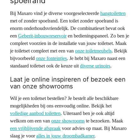
spoelrand
Bij Maxaro vind je diverse voorgeselecteerde
hangtoiletten
met of zonder spoelrand. Een toilet zonder spoelrand is
enorm onderhoudsvriendelijk. De combinatieset bevat ook
een
Geberit-inbouwreservoir
en bedieningspaneel. Zo ben je
compleet voorzien in de installatie van jouw toiletset. Maak
je toiletset compleet met een van
onze toiletmeubels
. Bekijk
bijvoorbeeld
onze fonteintjes
. Je hebt bij Maxaro naast een
standaard toiletset ook de keuze uit
diverse urinoirs
.
Laat je online inspireren of bezoek een
van onze showrooms
Wil je een toiletset bestellen? Je bestelt alle beschikbare
mogelijkheden bij ons eenvoudig online. Bekijk het
volledige aanbod toiletten
. Uiteraard ben je ook altijd
welkom om een van
onze showrooms
te bezoeken. Maak
een vrijblijvende afspraak
voor advies op maat. Bij Maxaro
slaag je voor
alles in jouw droombadkamer
.