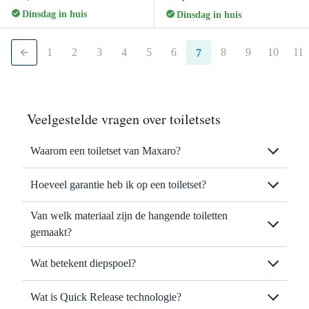
Dinsdag in huis
Dinsdag in huis
1
2
3
4
5
6
8
9
10
11
7
Veelgestelde vragen over toiletsets
Waarom een toiletset van Maxaro?
Hoeveel garantie heb ik op een toiletset?
Van welk materiaal zijn de hangende toiletten
gemaakt?
Wat betekent diepspoel?
Wat is Quick Release technologie?