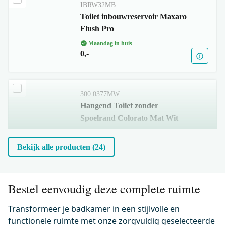
IBRW32MB
Toilet inbouwreservoir Maxaro
Flush Pro
Maandag in huis
0,-
300.0377MW
Hangend Toilet zonder
Spoelrand Colorato Mat Wit
Maandag in huis
0,-
Bekijk alle producten (24)
500.0233MW
Bestel eenvoudig deze complete ruimte
Wc-bril verdund Mat wit incl.
Softclose en Quick release
Transformeer je badkamer in een stijlvolle en
functionele ruimte met onze zorgvuldig geselecteerde
Maandag in huis