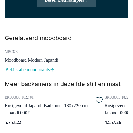
Bestel kleursamples
Maandag in huis
0,-
55.003.571MB
Gerelateerd moodboard
Radius Wastafelkraan Opbouw
| Zwart | Eéngreeps mengkraan
MB0323
Maandag in huis
Moodboard Modern Japandi
0,-
Bekijk alle moodboards
Meer badkamers in dezelfde stijl en maat
99.000.504MB
Afvoerplug Niet Afsluitbaar
BK000035-1822-01
BK000035-1822-0
Zwart Rond
Rustgevend Japandi Badkamer 180x220 cm |
Rustgevend Ja
Maandag in huis
Japandi 0007
Japandi 0008
0,-
5.753,22
4.557,26