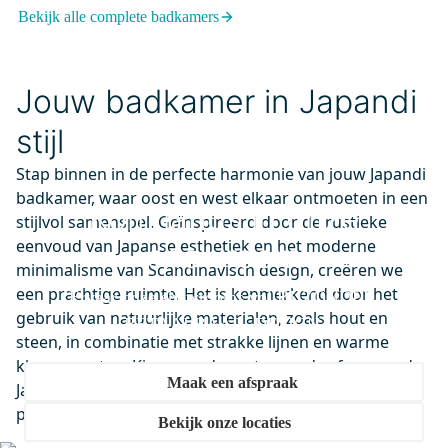
Bekijk alle complete badkamers
91101500
Ruimtebesparend Sifon Wit
Rond
Jouw badkamer in Japandi
Maandag in huis
0,-
stijl
Stap binnen in de perfecte harmonie van jouw Japandi
badkamer, waar oost en west elkaar ontmoeten in een
Kom langs in onze
M40-1000-43180
stijlvol samenspel. Geïnspireerd door de rustieke
Vivo Badkamerspiegel met
eenvoud van Japanse esthetiek en het moderne
showroom
ledverlichting | zwart 100x70cm
minimalisme van Scandinavisch design, creëren we
Maandag in huis
een prachtige ruimte. Het is kenmerkend door het
Ervaar onze showrooms vol BIJZONDER.
0,-
gebruik van natuurlijke materialen, zoals hout en
BETAALBAAR. DESIGN.
steen, in combinatie met strakke lijnen en warme
kleuraccenten. Kies voor de rustgevende sfeer van de
Maak een afspraak
DR52_0418SBN
Japandi badkamer, waar functionaliteit en mooie
Jupiter Designradiator |
producten hand in hand gaan.
Bekijk onze locaties
37,5x180 cm Mat zwart 1052