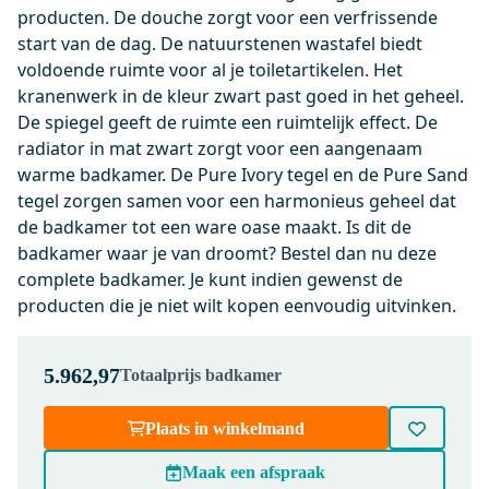
producten. De douche zorgt voor een verfrissende
0,-
start van de dag. De natuurstenen wastafel biedt
voldoende ruimte voor al je toiletartikelen. Het
kranenwerk in de kleur zwart past goed in het geheel.
KSW001DMB
De spiegel geeft de ruimte een ruimtelijk effect. De
Flush Bedieningspaneel Toilet |
radiator in mat zwart zorgt voor een aangenaam
Mat zwart
warme badkamer. De Pure Ivory tegel en de Pure Sand
Maandag in huis
tegel zorgen samen voor een harmonieus geheel dat
0,-
de badkamer tot een ware oase maakt. Is dit de
badkamer waar je van droomt? Bestel dan nu deze
complete badkamer. Je kunt indien gewenst de
200-1202MB
producten die je niet wilt kopen eenvoudig uitvinken.
Radius WC Borstel | Zwart |
Hangende toiletborstelhouder
5.962,97
Totaalprijs badkamer
Maandag in huis
0,-
Plaats in winkelmand
Maak een afspraak