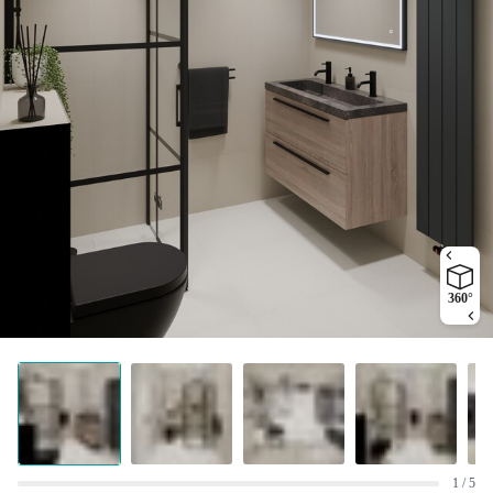
360°
1 / 5