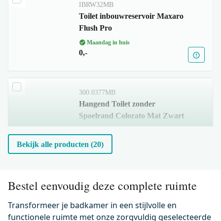
IBRW32MB
Toilet inbouwreservoir Maxaro
Flush Pro
Maandag in huis
0,-
300.0377MB
Hangend Toilet zonder
Spoelrand Colorato Mat Zwart
Maandag in huis
0,-
Bekijk alle producten (20)
500.0220MB
Bestel eenvoudig deze complete ruimte
Wc-bril verdikt Mat zwart incl.
Softclose en Quick release
Transformeer je badkamer in een stijlvolle en
functionele ruimte met onze zorgvuldig geselecteerde
Maandag in huis