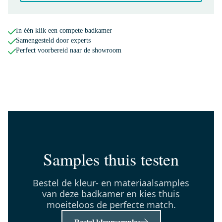
150-1105MB
Radius Toiletrolhouder | Zwart
In één klik een compete badkamer
Maandag in huis
Samengesteld door experts
0,-
Perfect voorbereid naar de showroom
BMW17-01762
Modulo Badkamermeubel met
wastafel | 100 cm Eiken Vlak
front Natuursteen 2 lades onder
elkaar
Maandag in huis
Samples thuis testen
0,-
Bestel de kleur- en materiaalsamples
van deze badkamer en kies thuis
H01-0640-22
moeiteloos de perfecte match.
Mano 01 Handgreep | Zwart |
640mm