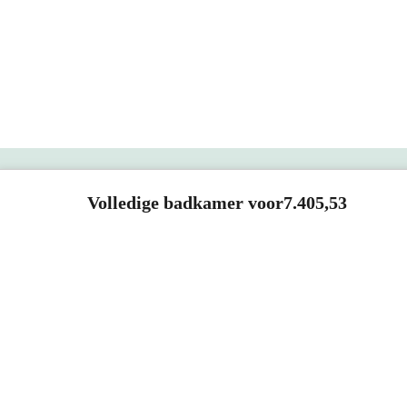
Voor 13.00 uur besteld, maandag in huis
Vana
Vivo Badkamerspiegel met
Lungo
ledverlichting | zwart 100x70cm
Eiken
lades
100x70 cm
Ingebouwde spiegelverlichting en -
40x
verwarming
Vla
Eik
Bel 088 - 205 47 00
0,-
0,-
Volledige badkamer voor
7.405,53
Direct antwoord op je vraag
Meer info
SHOWROOMS
ROOSENDAAL
UTRECHT
ROTTERDAM