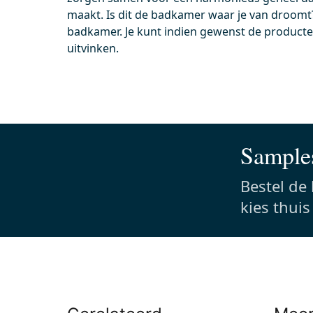
maakt. Is dit de badkamer waar je van droomt
Voor 13.00 uur besteld, maandag in huis
Voor
badkamer. Je kunt indien gewenst de producten
Wc-bril verdikt Mat zwart incl.
Flush
uitvinken.
Softclose en Quick release
Mat z
Incl. softclose
24,
Incl. quick release
Mat
Samples
0,-
0,-
Bestel de
kies thui
Meer info