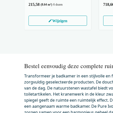
215,58
718,6
(8.64 m²)
6 dozen
Wijzigen
Bestel eenvoudig deze complete rui
Transformeer je badkamer in een stijlvolle en
zorgvuldig geselecteerde producten. De douch
van de dag. De natuurstenen wastafel biedt vo
toiletartikelen. Het kranenwerk in de kleur zw
spiegel geeft de ruimte een ruimtelijk effect. 
een aangenaam warme badkamer. De Pure Ivory
zorgen samen voor een harmonieus geheel da
500.0220MB
KSW0