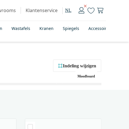
wrooms
Klantenservice
NL
en
Wastafels
Kranen
Spiegels
Accessoires
Bad
Indeling wijzigen
Moodboard
+ 1
foto’s