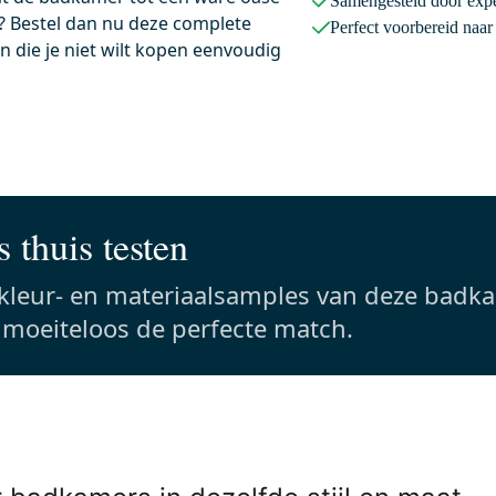
Samengesteld door expe
? Bestel dan nu deze complete
 13.00 uur besteld, maandag in huis
Voor 13.00 uur besteld, maandag i
Perfect voorbereid naa
 die je niet wilt kopen eenvoudig
 Bedieningspaneel Toilet |
Radius WC Borstel | Zwart 
wart
Hangende toiletborstelhoud
5x16,5x1,5
9,1x9,1x37,7 cm (lxbxh)
 zwart
Rvs
Eenvoudig te bevestigen
 thuis testen
0,-
 kleur- en materiaalsamples van deze badk
s moeiteloos de perfecte match.
Meer info
Meer info