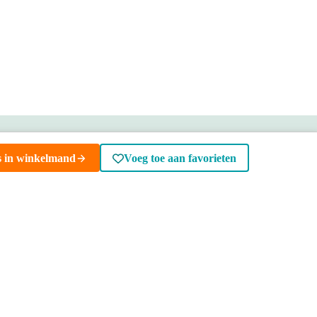
n huis
Voor 13.00 uur besteld, maandag in huis
 |
Jupiter Designradiator | 56,5x180
cm Mat zwart 1577 Watt
Aluminium Centrale verwarming
56,5 x 180 cm (bxh)
Zij- en middenaansluiting
1577 watt, delta 50
Bezoek onze showrooms
0,-
s in winkelmand
Voeg toe aan favorieten
Specialist in badkamers en tegels
Meer info
ENSERVICE
TIJDEN
SKOSTEN