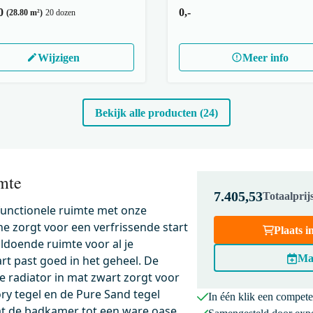
0
0,-
(28.80 m²)
20 dozen
Wijzigen
Meer info
Bekijk alle producten (24)
mte
7.405,53
Totaalpri
 functionele ruimte met onze
e zorgt voor een verfrissende start
Plaats 
ldoende ruimte voor al je
Ma
art past goed in het geheel. De
De radiator in mat zwart zorgt voor
 tegel en de Pure Sand tegel
In één klik een compet
t de badkamer tot een ware oase
01DMB
200-1202MB