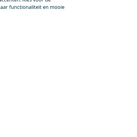
0,-
ar functionaliteit en mooie
Meer info
Meer info
-00038
H01-0256-22