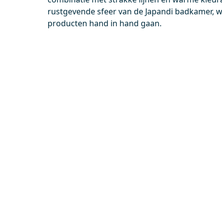
0,-
0,-
rustgevende sfeer van de Japandi badkamer, wa
producten hand in hand gaan.
Meer info
M40-1000-43180
BKK10