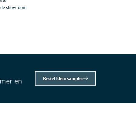
rts
n huis
Voor 13.00 uur besteld, maandag in huis
r de showroom
|
Modulo Badkamermeubel met
er
wastafel | 100 cm Eiken Vlak
front Natuursteen 2 lades onder
elkaar
100 cm x 46 cm x 68 cm
Natuursteen
2 kraangat(en)
0,-
Bestel kleursamples
amer en
Meer info