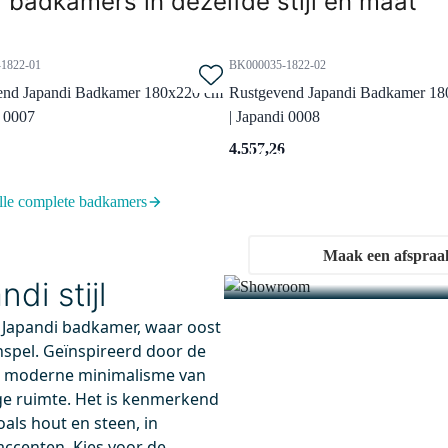
 badkamers in dezelfde stijl en maat
1822-01
BK000035-1822-02
end Japandi Badkamer 180x220 cm
Rustgevend Japandi Badkamer 1
i 0007
| Japandi 0008
Kom langs i
4.557,26
Ervaar onze showrooms
lle complete badkamers
3.571MB
99.000.504MB
Maak een afspraa
 13.00 uur besteld, maandag in huis
Voor 13.00 uur besteld, maandag i
i stijl
s Wastafelkraan Opbouw |
Afvoerplug Niet Afsluitbaar
 | Eéngreeps mengkraan
Zwart Rond
 Japandi badkamer, waar oost
sing
Perfect te matchen met kleur k
nspel. Geïnspireerd door de
erbesparend
Geschikt voor wastafel
et moderne minimalisme van
ge ruimte. Het is kenmerkend
oals hout en steen, in
accenten. Kies voor de