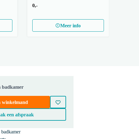
0,-
Meer info
js badkamer
in winkelmand
ak een afspraak
e badkamer
BMW17-01762