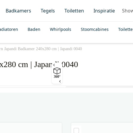
Badkamers
Tegels
Toiletten
Inspiratie
Sho
adiatoren
Baden
Whirlpools
Stoomcabines
Toilett
n Japandi Badkamer 240x280 cm | Japandi 0040
280 cm | Japandi 0040
360°