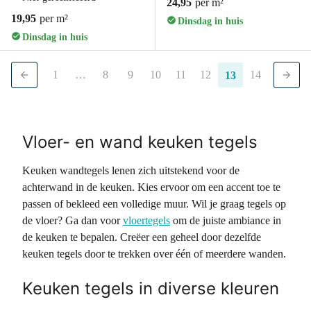
24,95
per m²
19,95
per m²
Dinsdag in huis
Dinsdag in huis
1
…
8
9
10
11
12
14
13
Vloer- en wand keuken tegels
Keuken wandtegels lenen zich uitstekend voor de
achterwand in de keuken. Kies ervoor om een accent toe te
passen of bekleed een volledige muur. Wil je graag tegels op
de vloer? Ga dan voor
vloertegels
om de juiste ambiance in
de keuken te bepalen. Creëer een geheel door dezelfde
keuken tegels door te trekken over één of meerdere wanden.
Keuken tegels in diverse kleuren