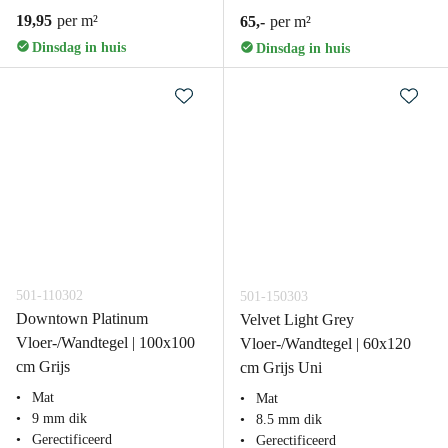
19,95
per m²
65,-
per m²
Dinsdag in huis
Dinsdag in huis
501-110302
501-150303
Downtown Platinum
Velvet Light Grey
Vloer-/Wandtegel | 100x100
Vloer-/Wandtegel | 60x120
cm Grijs
cm Grijs Uni
Mat
Mat
9 mm dik
8.5 mm dik
Gerectificeerd
Gerectificeerd