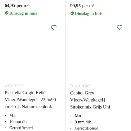
64,95
per m²
99,95
per m²
Dinsdag in huis
Dinsdag in huis
403-010202
501-010302
Piastrella Grigio Reliëf
Capitol Grey
Vloer-/Wandtegel | 22,5x90
Vloer-/Wandtegel |
cm Grijs Natuursteenlook
Strokenmix Grijs Uni
Mat
Mat
10 mm dik
9 mm dik
Gerectificeerd
Gerectificeerd