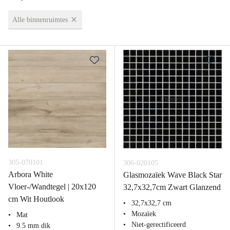
Alle binnenruimtes
305-070101
306-020105
Arbora White
Glasmozaïek Wave Black Star
Vloer-/Wandtegel | 20x120
32,7x32,7cm Zwart Glanzend
cm Wit Houtlook
32,7x32,7 cm
Mozaïek
Mat
Niet-gerectificeerd
9.5 mm dik