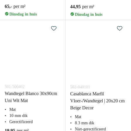
65,-
per m²
44,95
per m²
Dinsdag in huis
Dinsdag in huis
501-500402
502-040101
Wandtegel Blanco 30x90cm
Casablanca Marfil
Uni Wit Mat
Vloer-/Wandtegel | 20x20 cm
Beige Decor
Mat
10 mm dik
Mat
Gerectificeerd
8.3 mm dik
Niet-gerectificeerd
19,95
per m²