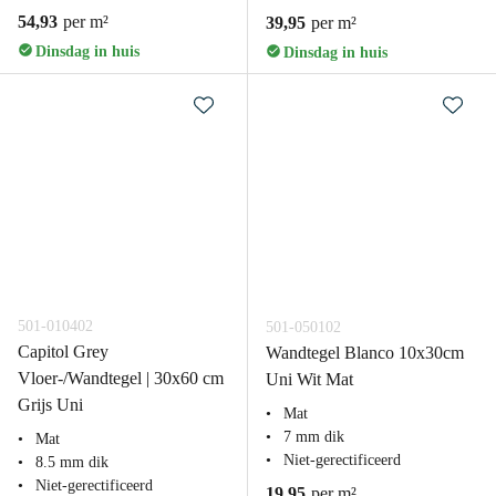
54,93
per m²
39,95
per m²
Dinsdag in huis
Dinsdag in huis
501-010402
501-050102
Capitol Grey
Wandtegel Blanco 10x30cm
Vloer-/Wandtegel | 30x60 cm
Uni Wit Mat
Grijs Uni
Mat
7 mm dik
Mat
Niet-gerectificeerd
8.5 mm dik
Niet-gerectificeerd
19,95
per m²