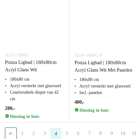
XZ01-1880G
XZ01-1880G-P
Ponza Ligbad | 180x80cm
Ponza Ligbad | 180x80cm
Acryl Glans Wit
Acryl Glans Wit Met Panelen
180x80 cm
180x80 cm
Acryl versterkt met glasvezel
Acryl versterkt met glasvezel
Comfortabele diepte van 42
Incl. panelen
cm
400,-
280,-
Dinsdag in huis
Dinsdag in huis
1
2
3
5
6
7
8
9
10
11
4