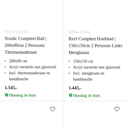
W019-202AM
W064-151AL
Nordic Compleet Bad |
Reef Compleet Hoekbad |
200x90cm 2 Persoons
150x150cm 2 Persoons Links
Thermostaatkraan
Mengkraan
200x90 cm
150x150 cm
Acryl versterkt met glasvezel
Acryl versterkt met glasvezel
Incl. thermostaatkraan en
Incl. mengkraan en
handdouche
handdouche
1.545,-
1.445,-
Dinsdag in huis
Dinsdag in huis