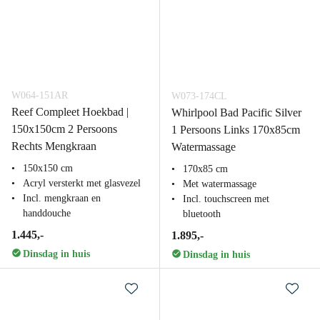
W064-151AR
W073-174CL
Reef Compleet Hoekbad |
Whirlpool Bad Pacific Silver
150x150cm 2 Persoons
1 Persoons Links 170x85cm
Rechts Mengkraan
Watermassage
150x150 cm
170x85 cm
Acryl versterkt met glasvezel
Met watermassage
Incl. mengkraan en
Incl. touchscreen met
handdouche
bluetooth
1.445,-
1.895,-
Dinsdag in huis
Dinsdag in huis