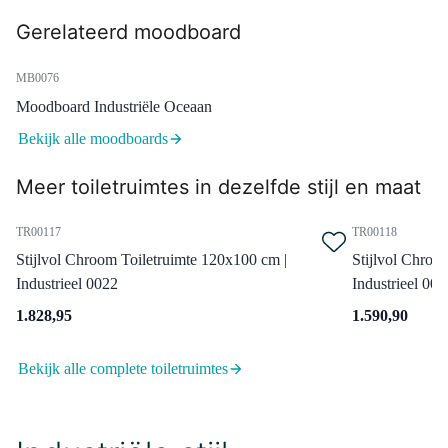
Zwart | Koudwaterkraan
Gerelateerd moodboard
Dinsdag in huis
0,-
MB0076
Moodboard Industriële Oceaan
Bekijk alle moodboards
H04-0256-12
Mano 04 Handgreep | Zwart |
Meer toiletruimtes in dezelfde stijl en maat
256mm
Dinsdag in huis
TR00117
TR00118
0,-
Stijlvol Chroom Toiletruimte 120x100 cm |
Stijlvol Chroo
Industrieel 0022
Industrieel 002
1.828,95
1.590,90
99.000.504MB
Afvoerplug Niet Afsluitbaar
Bekijk alle complete toiletruimtes
Zwart Rond
Dinsdag in huis
0,-