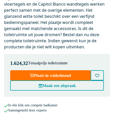
incl. Softclose en Quick release
vloertegels en de Capitol Bianco wandtegels werken
perfect samen met de overige elementen. Het
Dinsdag in huis
glanzend witte toilet beschikt over een verfijnd
0,-
bedieningspaneel. Het plaatje wordt compleet
gemaakt met matchende accessoires. Is dit de
toiletruimte uit jouw dromen? Bestel dan nu deze
KSW002DMB
complete toiletruimte. Indien gewenst kun je de
Flush Bedieningspaneel Toilet |
producten die je niet wilt kopen uitvinken.
Mat zwart
Dinsdag in huis
0,-
1.624,32
Totaalprijs toiletruimte
Plaats in winkelmand
200-1202MB
Maak een afspraak
Radius WC Borstel | Zwart |
Hangende toiletborstelhouder
Dinsdag in huis
In één klik een compete badkamer
0,-
Samengesteld door experts