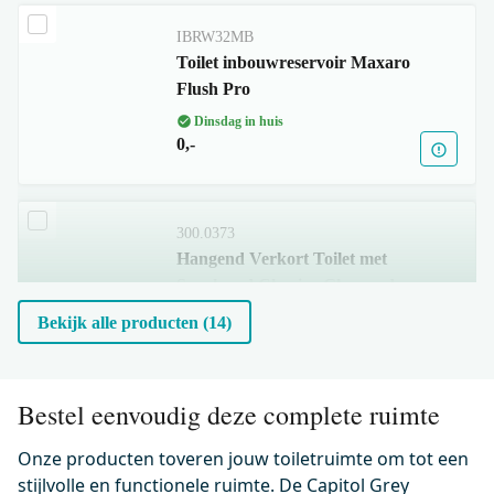
IBRW32MB
Toilet inbouwreservoir Maxaro
Flush Pro
Dinsdag in huis
0,-
300.0373
Hangend Verkort Toilet met
Spoelrand Classico Glanzend
wit
Bekijk alle producten (14)
Dinsdag in huis
0,-
Bestel eenvoudig deze complete ruimte
Onze producten toveren jouw toiletruimte om tot een
500.0233
Wc-bril verdund Glanzend wit
stijlvolle en functionele ruimte. De Capitol Grey