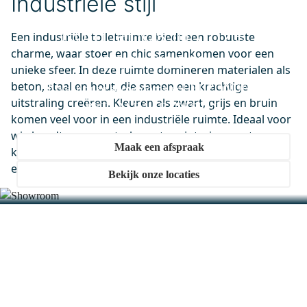
Industriële stijl
Kom langs in onze
Een industriële toiletruimte biedt een robuuste
99.050.024
charme, waar stoer en chic samenkomen voor een
Sifon Chroom Rond
showroom
unieke sfeer. In deze ruimte domineren materialen als
Dinsdag in huis
beton, staal en hout, die samen een krachtige
Ervaar onze showrooms vol BIJZONDER.
0,-
uitstraling creëren. Kleuren als zwart, grijs en bruin
BETAALBAAR. DESIGN.
komen veel voor in een industriële ruimte. Ideaal voor
wie houdt van een strak en stoer interieur met
Maak een afspraak
M10-0400-40500
karakter. Laat je inspireren door deze mix van
Lumo Badkamerspiegel met
elementen en kies voor een industrieel toilet.
Bekijk onze locaties
ledverlichting | 70x40cm
Vanaf 14 september in huis
0,-