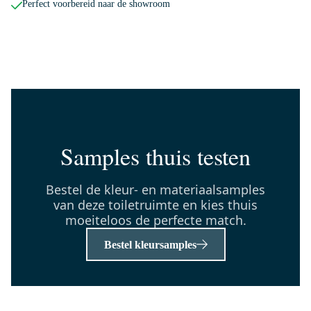
Perfect voorbereid naar de showroom
150-1103MB
Radius Toiletrolhouder | Zwart
Dinsdag in huis
0,-
Samples thuis testen
TMW10-00279
Modulo Pico Toiletmeubel met
wastafel | 40 cm Lichtgrijs eiken
Bestel de kleur- en materiaalsamples
Vlak front Mineraalmarmer
van deze toiletruimte en kies thuis
moeiteloos de perfecte match.
Dinsdag in huis
0,-
Bestel kleursamples
55.004.404MBN
Radius Fonteinkraan Opbouw |