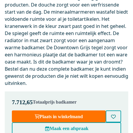
producten. De douche zorgt voor een verfrissende
91101500
Ruimtebesparend Sifon Wit
start van de dag. De mineraalmarmeren wastafel biedt
Rond
voldoende ruimte voor al je toiletartikelen. Het
kranenwerk in de kleur zwart past goed in het geheel.
Dinsdag in huis
De spiegel geeft de ruimte een ruimtelijk effect. De
0,-
radiator in mat zwart zorgt voor een aangenaam
warme badkamer. De Downtown Grijs tegel zorgt voor
een harmonieus plaatje dat de badkamer tot een ware
M31-1200-45505
oase maakt. Is dit de badkamer waar je van droomt?
Primo Badkamerspiegel met
Bestel dan nu deze complete badkamer. Je kunt indien
ledverlichting | 120x60cm
gewenst de producten die je niet wilt kopen eenvoudig
Dinsdag in huis
uitvinken.
0,-
7.712,65
Totaalprijs badkamer
BKK10-00034
Plaats in winkelmand
Lungo Badkamerkast | 170 cm
Hoogglans wit Greeploos front 3
Maak een afspraak
vakken + 2 lades