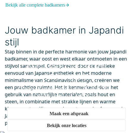
0,-
Bekijk alle complete badkamers
DFG02-0700MB
Jouw badkamer in Japandi
Douchegoot met Flensrand
stijl
70cm Tegel- en Plaatrooster
Zwart
Stap binnen in de perfecte harmonie van jouw Japandi
Dinsdag in huis
badkamer, waar oost en west elkaar ontmoeten in een
0,-
Kom langs in onze
stijlvol samenspel. Geïnspireerd door de rustieke
eenvoud van Japanse esthetiek en het moderne
showroom
minimalisme van Scandinavisch design, creëren we
VSA71
een prachtige ruimte. Het is kenmerkend door het
Ervaar onze showrooms vol BIJZONDER.
Cedrino Vrijstaand bad |
gebruik van natuurlijke materialen, zoals hout en
BETAALBAAR. DESIGN.
170x75cm Acryl Glans Wit
steen, in combinatie met strakke lijnen en warme
kleuraccenten. Kies voor de rustgevende sfeer van de
Dinsdag in huis
0,-
Maak een afspraak
Japandi badkamer, waar functionaliteit en mooie
producten hand in hand gaan.
Bekijk onze locaties