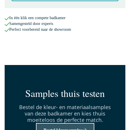
Dinsdag in huis
0,-
In één klik een compete badkamer
Samengesteld door experts
Perfect voorbereid naar de showroom
DR57_0517SBN
Zeus Handdoekradiator |
50x174 cm Mat zwart 1270 Watt
Aluminium Centrale
verwarming
Dinsdag in huis
0,-
Samples thuis testen
DRK12MBN-MBN
Bestel de kleur- en materiaalsamples
Radiatorkraan Thermostatisch
van deze badkamer en kies thuis
Dubbel Haaks Linkshandig Met
moeiteloos de perfecte match.
Voetventiel Mat Zwart-Mat
Zwart