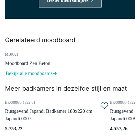
Bestel kleursamples
Dinsdag in huis
0,-
Gerelateerd moodboard
CDA10909110MBN
Diamond Douchecabine | 90x90
cm Mat zwart Helder glas
MB0321
Draaideur Vierkant
Moodboard Zen Beton
Dinsdag in huis
Bekijk alle moodboards
0,-
Meer badkamers in dezelfde stijl en maat
BK000035-1822-01
BK000035-1822-0
BOZ55-00002
Radius Regendouche Opbouw |
Rustgevend Japandi Badkamer 180x220 cm |
Rustgevend Ja
Zwart 25 cm Regendouche
Japandi 0007
Japandi 0008
Thermostatisch
5.753,22
4.557,26
Niet meer leverbaar