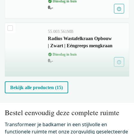
Dinsdag in huis
0,-
55.003.561MB
Radius Wastafelkraan Opbouw
| Zwart | Eéngreeps mengkraan
Dinsdag in huis
0,-
99.000.404MB
Bekijk alle producten (15)
Afvoerplug Afsluitbaar Zwart
Rond
Dinsdag in huis
Bestel eenvoudig deze complete ruimte
0,-
Transformeer je badkamer in een stijlvolle en
functionele ruimte met onze zorgvuldig geselecteerde