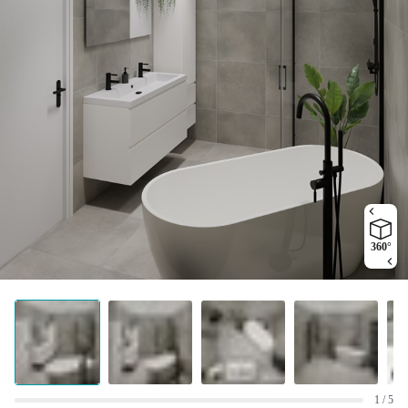
360°
1 / 5