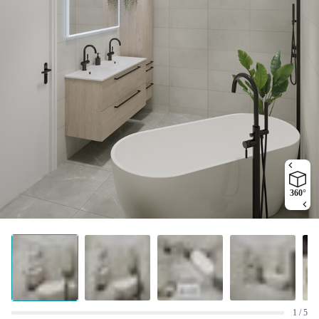
360°
1 / 5