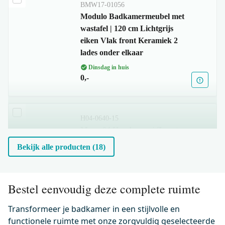
BMW17-01056
Modulo Badkamermeubel met
wastafel | 120 cm Lichtgrijs
eiken Vlak front Keramiek 2
lades onder elkaar
Dinsdag in huis
0,-
H04-0640-15
Mano 04 Handgreep | Zwart
chroom | 640mm
Bekijk alle producten (18)
Dinsdag in huis
0,-
Bestel eenvoudig deze complete ruimte
Transformeer je badkamer in een stijlvolle en
55.003.551BC
Radius Wastafelkraan Opbouw
functionele ruimte met onze zorgvuldig geselecteerde