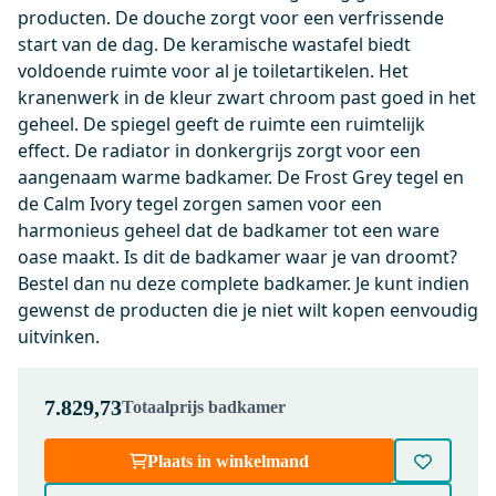
| Zwart chroom | Eéngreeps
producten. De douche zorgt voor een verfrissende
mengkraan
start van de dag. De keramische wastafel biedt
voldoende ruimte voor al je toiletartikelen. Het
Dinsdag in huis
kranenwerk in de kleur zwart chroom past goed in het
0,-
geheel. De spiegel geeft de ruimte een ruimtelijk
effect. De radiator in donkergrijs zorgt voor een
aangenaam warme badkamer. De Frost Grey tegel en
99.000.404BC
de Calm Ivory tegel zorgen samen voor een
Afvoerplug Afsluitbaar Zwart
harmonieus geheel dat de badkamer tot een ware
Chroom Rond
oase maakt. Is dit de badkamer waar je van droomt?
Dinsdag in huis
Bestel dan nu deze complete badkamer. Je kunt indien
0,-
gewenst de producten die je niet wilt kopen eenvoudig
uitvinken.
91101500
7.829,73
Totaalprijs badkamer
Ruimtebesparend Sifon Wit
Rond
Plaats in winkelmand
Dinsdag in huis
0,-