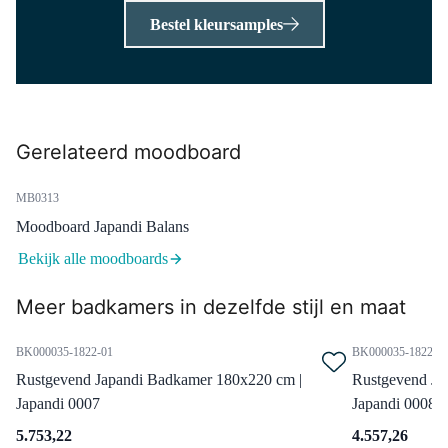
Bestel kleursamples
H04-0256-15
Mano 04 Handgreep | Zwart
chroom | 256mm
Dinsdag in huis
0,-
Gerelateerd moodboard
MB0313
DR52_0618RDN
Moodboard Japandi Balans
Jupiter Designradiator |
56,5x180 cm Donkergrijs 1577
Bekijk alle moodboards
Watt Aluminium Centrale
Meer badkamers in dezelfde stijl en maat
verwarming
Dinsdag in huis
BK000035-1822-01
BK000035-1822-0
0,-
Rustgevend Japandi Badkamer 180x220 cm |
Rustgevend Ja
Japandi 0007
Japandi 0008
5.753,22
4.557,26
DRK13GCN-GCN