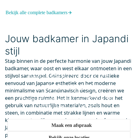
Radiatorkraan Thermostatisch
Rechte Aansluiting Met
Bekijk alle complete badkamers
Voetventiel Chroom-Chroom
Dinsdag in huis
0,-
Jouw badkamer in Japandi
stijl
IDA10110BC
Stap binnen in de perfecte harmonie van jouw Japandi
Diamond Inloopdouche | 100 cm
badkamer, waar oost en west elkaar ontmoeten in een
Kom langs in onze
Zwart chroom Helder glas Vaste
stijlvol samenspel. Geïnspireerd door de rustieke
wand
eenvoud van Japanse esthetiek en het moderne
showroom
minimalisme van Scandinavisch design, creëren we
Niet meer leverbaar
0,-
een prachtige ruimte. Het is kenmerkend door het
Ervaar onze showrooms vol BIJZONDER.
gebruik van natuurlijke materialen, zoals hout en
BETAALBAAR. DESIGN.
steen, in combinatie met strakke lijnen en warme
kleuraccenten. Kies voor de rustgevende sfeer van de
BIB55-00002
Maak een afspraak
Japandi badkamer, waar functionaliteit en mooie
Radius Regendouche Inbouw |
producten hand in hand gaan.
Zwart chroom 25 cm
Bekijk onze locaties