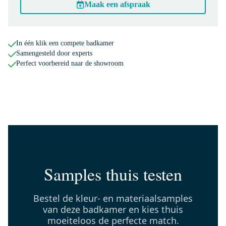
Maak een afspraak
M40-1200-43080
In één klik een compete badkamer
Vivo Badkamerspiegel met
Samengesteld door experts
ledverlichting | 120x60cm IR
Perfect voorbereid naar de showroom
Sensor
Dinsdag in huis
0,-
BKK10-00068
Lungo Badkamerkast | 170 cm
Lichtgrijs eiken Vlak front 3
Samples thuis testen
vakken + 2 lades
Dinsdag in huis
Bestel de kleur- en materiaalsamples
0,-
van deze badkamer en kies thuis
moeiteloos de perfecte match.