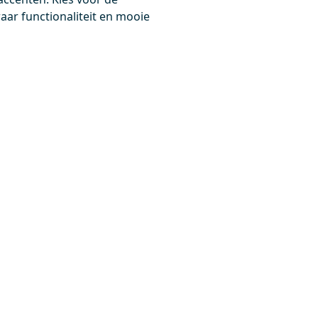
0,-
ar functionaliteit en mooie
Meer info
Meer info
0617SBN
DRK12MBN-MBN