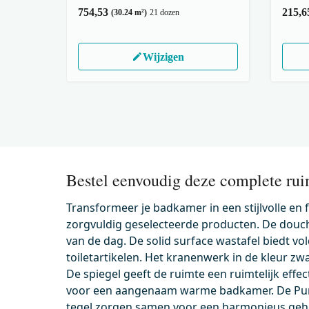
754,53
215,6
(30.24 m²)
21 dozen
Wijzigen
Bestel eenvoudig deze complete rui
Transformeer je badkamer in een stijlvolle en
zorgvuldig geselecteerde producten. De douch
van de dag. De solid surface wastafel biedt vo
toiletartikelen. Het kranenwerk in de kleur zw
De spiegel geeft de ruimte een ruimtelijk effec
voor een aangenaam warme badkamer. De Pure
tegel zorgen samen voor een harmonieus geh
500.0233MW
91101