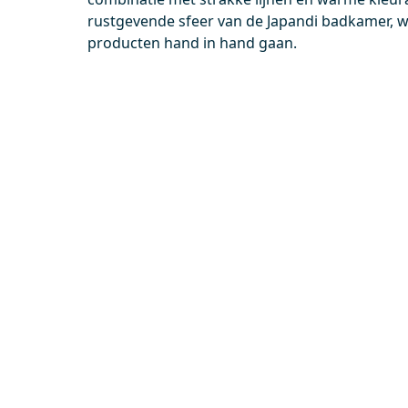
0,-
0,-
rustgevende sfeer van de Japandi badkamer, wa
producten hand in hand gaan.
Meer info
BKK10-00037
DR18-