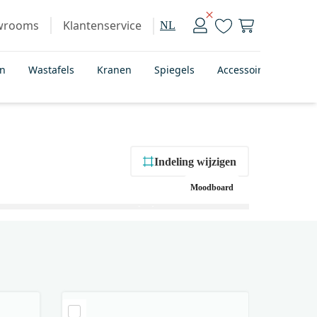
wrooms
Klantenservice
NL
en
Wastafels
Kranen
Spiegels
Accessoires
Bad
Indeling wijzigen
Moodboard
+ 1
foto’s