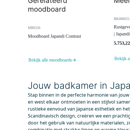
Gerelateerd
Meer
moodboard
BK000035-
Rustgev
MB0326
| Japand
Moodboard Japandi Contrast
5.753,22
Bekijk a
Bekijk alle moodboards
55.003.561BC
99.00
Vandaag besteld, dinsdag in huis
Vand
Jouw badkamer in Japand
Radius Wastafelkraan Opbouw |
Afvoe
Zwart chroom | Eéngreeps
Chro
Stap binnen in de perfecte harmonie van jouw
mengkraan
Perf
en west elkaar ontmoeten in een stijlvol same
Pop
Messing
rustieke eenvoud van Japanse esthetiek en h
Gesc
Waterbesparend
Scandinavisch design, creëren we een prachti
door het gebruik van natuurlijke materialen, z
combinatie met strakke lijnen en warme kleur