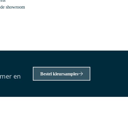
rts
Vandaag besteld, dinsdag in huis
r de showroom
Modulo Badkamermeubel met
wastafel | 100 cm Mat wit
Greeploos front Solid surface 2
lades onder elkaar
100 cm x 46 cm x 65 cm
Solid surface
2 kraangat(en)
0,-
Bestel kleursamples
amer en
Meer info