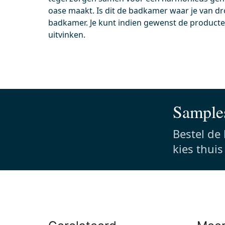
oase maakt. Is dit de badkamer waar je van d
Vandaag besteld, dinsdag in huis
Vand
badkamer. Je kunt indien gewenst de producten
Wc-bril verdund Mat wit incl.
Geber
uitvinken.
Softclose en Quick release
Sigma
Incl. softclose
24,
Incl. quick release
Gla
Samples
0,-
0,-
Bestel de
kies thui
Meer info