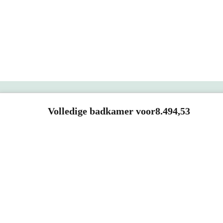
Vandaag besteld, dinsdag in huis
Vand
Lungo Badkamerkast | 170 cm
Venus
Mat wit Greeploos front 3 vakken
60x17
+ 2 lades
Staal
40x170x36 (bxhxd)
60 
Greeploos front
Zija
Mat wit
983 
Bel 088 - 205 47 00
Volledige badkamer voor
8.494,53
Direct antwoord op je vraag
0,-
0,-
SHOWROOMS
Meer info
ROOSENDAAL
UTRECHT
ROTTERDAM