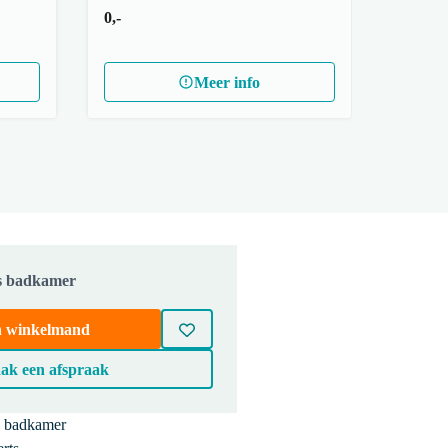
0,-
Meer info
js badkamer
in winkelmand
ak een afspraak
e badkamer
BMW17-02807