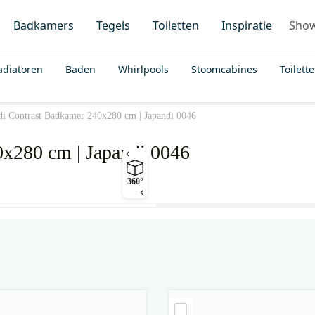
Badkamers
Tegels
Toiletten
Inspiratie
Sho
adiatoren
Baden
Whirlpools
Stoomcabines
Toilett
di Contrast Badkamer 240x280 cm | Japandi 0046
0x280 cm | Japandi 0046
360°