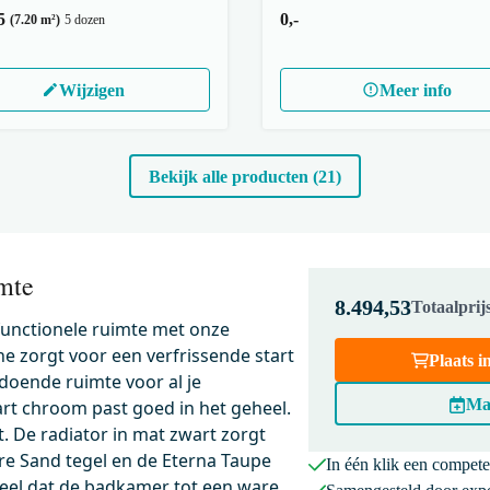
5
0,-
(7.20 m²)
5 dozen
Wijzigen
Meer info
Bekijk alle producten (21)
mte
8.494,53
Totaalpri
 functionele ruimte met onze
e zorgt voor een verfrissende start
Plaats 
ldoende ruimte voor al je
Ma
art chroom past goed in het geheel.
t. De radiator in mat zwart zorgt
 Sand tegel en de Eterna Taupe
In één klik een compet
eel dat de badkamer tot een ware
3739
200-1202BC