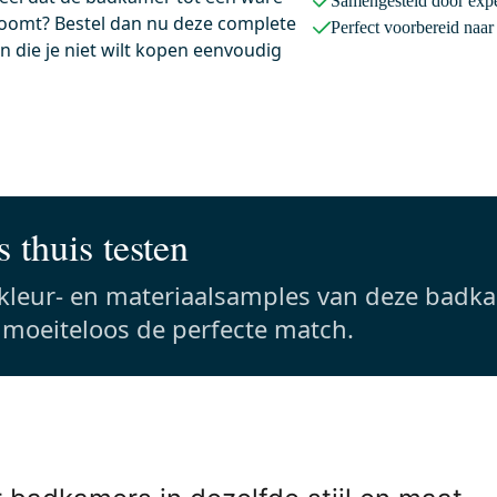
Samengesteld door expe
roomt? Bestel dan nu deze complete
aag besteld, dinsdag in huis
Vandaag besteld, dinsdag in huis
Perfect voorbereid naa
 die je niet wilt kopen eenvoudig
it Bedieningspaneel Toilet |
Radius WC Borstel | Zwart
 50 Rookglas
Chroom | Hangende
toiletborstelhouder
6x16,4x1,2
nzend rookglas
9,1x9,1x37,7 cm (lxbxh)
Rvs
Eenvoudig te bevestigen
 thuis testen
0,-
 kleur- en materiaalsamples van deze badk
s moeiteloos de perfecte match.
Meer info
Meer info