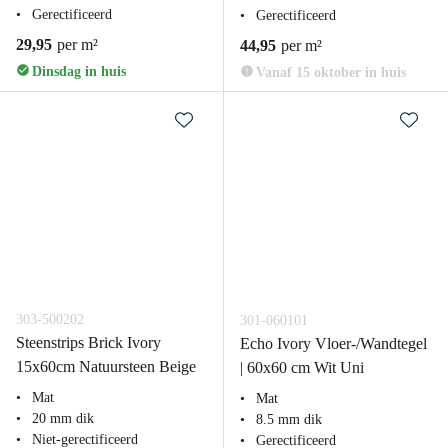
Gerectificeerd
Gerectificeerd
29,95
per m²
44,95
per m²
Dinsdag in huis
Vanaf 15 oktober in huis
303-500202
301-060101
Steenstrips Brick Ivory
Echo Ivory Vloer-/Wandtegel
15x60cm Natuursteen Beige
| 60x60 cm Wit Uni
Mat
Mat
20 mm dik
8.5 mm dik
Niet-gerectificeerd
Gerectificeerd