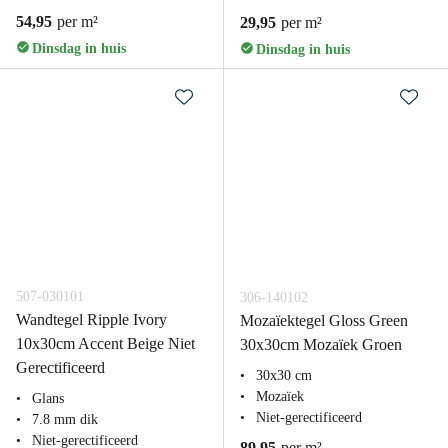
54,95
per m²
29,95
per m²
Dinsdag in huis
Dinsdag in huis
507-030101
306-140102
Wandtegel Ripple Ivory
Mozaïektegel Gloss Green
10x30cm Accent Beige Niet
30x30cm Mozaïek Groen
Gerectificeerd
30x30 cm
Mozaïek
Glans
Niet-gerectificeerd
7.8 mm dik
Niet-gerectificeerd
89,95
per m²