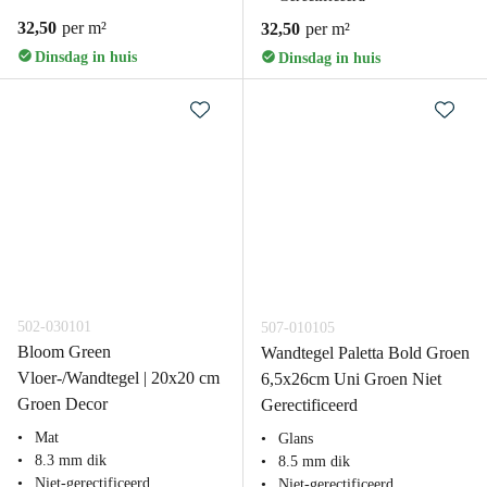
32,50
per m²
32,50
per m²
Dinsdag in huis
Dinsdag in huis
502-030101
507-010105
Bloom Green
Wandtegel Paletta Bold Groen
Vloer-/Wandtegel | 20x20 cm
6,5x26cm Uni Groen Niet
Groen Decor
Gerectificeerd
Mat
Glans
8.3 mm dik
8.5 mm dik
Niet-gerectificeerd
Niet-gerectificeerd