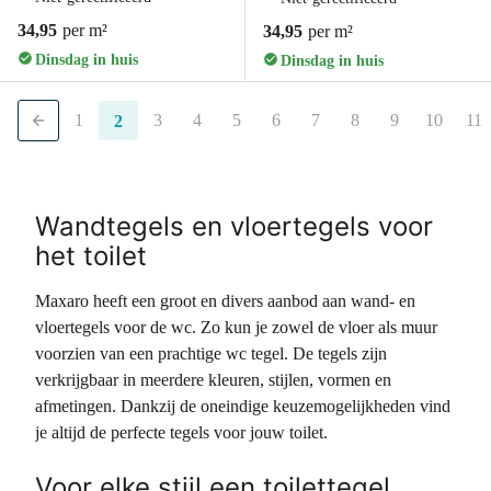
34,95
per m²
34,95
per m²
Dinsdag in huis
Dinsdag in huis
1
3
4
5
6
7
8
9
10
11
2
Wandtegels en vloertegels voor
het toilet
Maxaro heeft een groot en divers aanbod aan wand- en
vloertegels voor de wc. Zo kun je zowel de vloer als muur
voorzien van een prachtige wc tegel. De tegels zijn
verkrijgbaar in meerdere kleuren, stijlen, vormen en
afmetingen. Dankzij de oneindige keuzemogelijkheden vind
je altijd de perfecte tegels voor jouw toilet.
Voor elke stijl een toilettegel