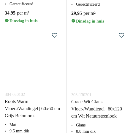
Gerectificeerd
Gerectificeerd
34,95
per m²
29,95
per m²
Dinsdag in huis
Dinsdag in huis
304-020102
303-130201
Roots Warm
Grace Wit Glans
Vloer-/Wandtegel | 60x60 cm
Vloer-/Wandtegel | 60x120
Grijs Betonlook
cm Wit Natuursteenlook
Mat
Glans
9.5 mm dik
8.8 mm dik